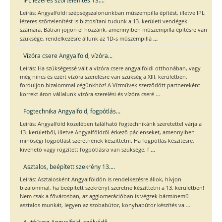
IPL lézeres szőrtelenítés 13....
Leírás: Angyalföldi szépségszalonunkban műszempilla építést, illetve IPL
lézeres szőrtelenítést is biztosítani tudunk a 13. kerületi vendégek
számára. Bátran jöjjön el hozzánk, amennyiben műszempilla építésre van
...
szüksége, rendelkezésre állunk az 1D-s műszempillá
Vízóra csere Angyalföld, vízóra...
Leírás: Ha szükségessé vált a vízóra csere angyalföldi otthonában, vagy
még nincs és ezért vízóra szerelésre van szükség a XIII. kerületben,
forduljon bizalommal cégünkhöz! A Vízművek szerződött partnereként
...
korrekt áron vállalunk vízóra szerelési és vízóra cseré
Fogtechnika Angyalföld, fogpótlás...
Leírás: Angyalföld közelében található fogtechnikánk szeretettel várja a
13. kerületből, illetve Angyalföldről érkező pácienseket, amennyiben
minőségi fogpótlást szeretnének készíttetni. Ha fogpótlás készítésre,
...
kivehető vagy rögzített fogpótlásra van szüksége, f
Asztalos, beépített szekrény 13....
Leírás: Asztalosként Angyalföldön is rendelkezésre állok, hívjon
bizalommal, ha beépített szekrényt szeretne készíttetni a 13. kerületben!
Nem csak a fővárosban, az agglomerációban is végzek bárminemű
...
asztalos munkát, legyen az szobabútor, konyhabútor készítés va