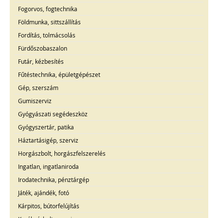
Fogorvos, fogtechnika
Földmunka, sittszállítás
Fordítás, tolmácsolás
Fürdőszobaszalon
Futár, kézbesítés
Fűtéstechnika, épületgépészet
Gép, szerszám
Gumiszerviz
Gyógyászati segédeszköz
Gyógyszertár, patika
Háztartásigép, szerviz
Horgászbolt, horgászfelszerelés
Ingatlan, ingatlaniroda
Irodatechnika, pénztárgép
Játék, ajándék, fotó
Kárpitos, bútorfelújítás