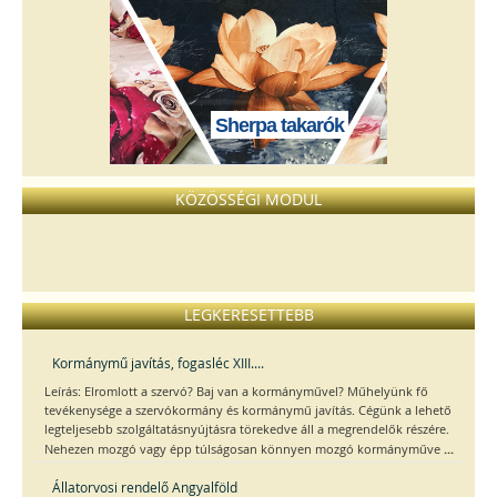
Sherpa takarók
KÖZÖSSÉGI MODUL
LEGKERESETTEBB
Kormánymű javítás, fogasléc XIII....
Leírás: Elromlott a szervó? Baj van a kormányművel? Műhelyünk fő
tevékenysége a szervókormány és kormánymű javítás. Cégünk a lehető
legteljesebb szolgáltatásnyújtásra törekedve áll a megrendelők részére.
...
Nehezen mozgó vagy épp túlságosan könnyen mozgó kormányműve
Állatorvosi rendelő Angyalföld