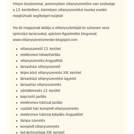
Hívjon bizalommal, amennyiben villanyszerelőre van szüksége
a 13. kerületben, bármilyen villanyszerelési munka esetén
megbízható segítséget nyújtok!
Ha túl magasnak találja a villanyszámláját és szívesen vesz
spórolási tanácsokat, ajánlom figyelmébe blogomat:
www.villanyszerelomester.blogspot.com
villanyszerelő 13. kerület
elektromos hibaelhárítás
villanyszerelés Angyalföld
társasházi villanyszerelő
teljes körű villanyszerelés XIII. kerület
társasházi villanyszerelési ügyelet
társasház villanyszerelés
zárlatkeresés 13. kerület
kapcsoló javítás
elektromos hálózat javítás
családi ház komplett villanyszerelés
elektromos hálózat kiépítés Angyalföld
lámpa szerelés
komplett villanyszerelés
led technológia XIII. kerület