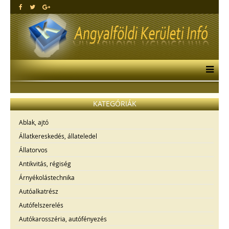
KATEGÓRIÁK
Ablak, ajtó
Állatkereskedés, állateledel
Állatorvos
Antikvitás, régiség
Árnyékolástechnika
Autóalkatrész
Autófelszerelés
Autókarosszéria, autófényezés