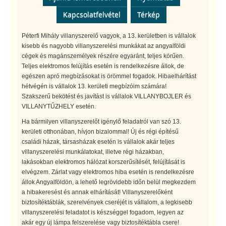
Kapcsolatfelvétel
Térkép
Péterfi Mihály villanyszerelő vagyok, a 13. kerületben is vállalok
kisebb és nagyobb villanyszerelési munkákat az angyalföldi
cégek és magánszemélyek részére egyaránt, teljes körűen.
Teljes elektromos felújítás esetén is rendelkezésre állok, de
egészen apró megbízásokat is örömmel fogadok. Hibaelhárítást
hétvégén is vállalok 13. kerületi megbízóim számára!
Szakszerű bekötést és javítást is vállalok VILLANYBOJLER és
VILLANYTŰZHELY esetén.
Ha bármilyen villanyszerelőt igénylő feladatról van szó 13.
kerületi otthonában, hívjon bizalommal! Új és régi építésű
családi házak, társasházak esetén is vállalok akár teljes
villanyszerelési munkálatokat, illetve régi házakban,
lakásokban elektromos hálózat korszerűsítését, felújítását is
elvégzem. Zárlat vagy elektromos hiba esetén is rendelkezésre
állok Angyalföldön, a lehető legrövidebb időn belül megkezdem
a hibakeresést és annak elhárítását! Villanyszerelőként
biztosítéktáblák, szerelvények cseréjét is vállalom, a legkisebb
villanyszerelési feladatot is készséggel fogadom, legyen az
akár egy új lámpa felszerelése vagy biztosítéktábla csere!