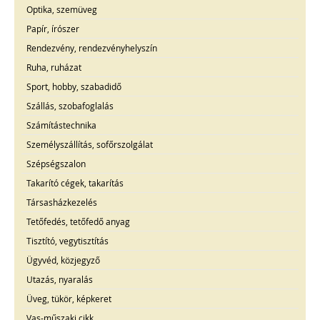
Optika, szemüveg
Papír, írószer
Rendezvény, rendezvényhelyszín
Ruha, ruházat
Sport, hobby, szabadidő
Szállás, szobafoglalás
Számítástechnika
Személyszállítás, sofőrszolgálat
Szépségszalon
Takarító cégek, takarítás
Társasházkezelés
Tetőfedés, tetőfedő anyag
Tisztító, vegytisztítás
Ügyvéd, közjegyző
Utazás, nyaralás
Üveg, tükör, képkeret
Vas-műszaki cikk