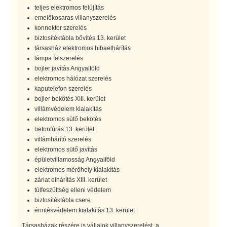
teljes elektromos felújítás
emelőkosaras villanyszerelés
konnektor szerelés
biztosítéktábla bővítés 13. kerület
társasház elektromos hibaelhárítás
lámpa felszerelés
bojler javítás Angyalföld
elektromos hálózat szerelés
kaputelefon szerelés
bojler bekötés XIII. kerület
villámvédelem kialakítás
elektromos sütő bekötés
betonfúrás 13. kerület
villámhárító szerelés
elektromos sütő javítás
épületvillamosság Angyalföld
elektromos mérőhely kialakítás
zárlat elhárítás XIII. kerület
túlfeszültség elleni védelem
biztosítéktábla csere
érintésvédelem kialakítás 13. kerület
Társasházak részére is vállalok villanyszerelést, a