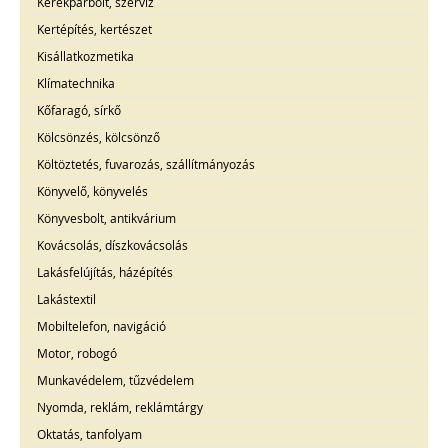
Kerékpárbolt, szerviz
Kertépítés, kertészet
Kisállatkozmetika
Klímatechnika
Kőfaragó, sírkő
Kölcsönzés, kölcsönző
Költöztetés, fuvarozás, szállítmányozás
Könyvelő, könyvelés
Könyvesbolt, antikvárium
Kovácsolás, díszkovácsolás
Lakásfelújítás, házépítés
Lakástextil
Mobiltelefon, navigáció
Motor, robogó
Munkavédelem, tűzvédelem
Nyomda, reklám, reklámtárgy
Oktatás, tanfolyam