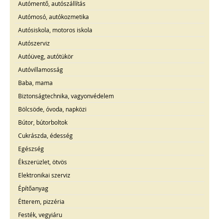
Autómentő, autószállítás
Autómosó, autókozmetika
Autósiskola, motoros iskola
Autószerviz
Autóüveg, autótükör
Autóvillamosság
Baba, mama
Biztonságtechnika, vagyonvédelem
Bölcsöde, óvoda, napközi
Bútor, bútorboltok
Cukrászda, édesség
Egészség
Ékszerüzlet, ötvös
Elektronikai szerviz
Építőanyag
Étterem, pizzéria
Festék, vegyiáru