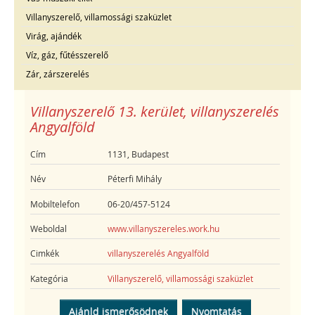
Villanyszerelő, villamossági szaküzlet
Virág, ajándék
Víz, gáz, fűtésszerelő
Zár, zárszerelés
Villanyszerelő 13. kerület, villanyszerelés
Angyalföld
Cím
1131, Budapest
Név
Péterfi Mihály
Mobiltelefon
06-20/457-5124
Weboldal
www.villanyszereles.work.hu
Cimkék
villanyszerelés Angyalföld
Kategória
Villanyszerelő, villamossági szaküzlet
Ajánld ismerősödnek
Nyomtatás