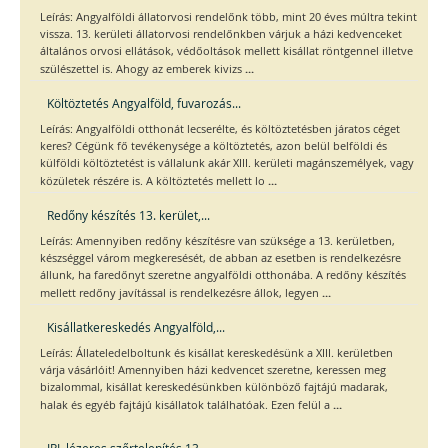
Leírás: Angyalföldi állatorvosi rendelőnk több, mint 20 éves múltra tekint
vissza. 13. kerületi állatorvosi rendelőnkben várjuk a házi kedvenceket
általános orvosi ellátások, védőoltások mellett kisállat röntgennel illetve
...
szülészettel is. Ahogy az emberek kivizs
Költöztetés Angyalföld, fuvarozás...
Leírás: Angyalföldi otthonát lecserélte, és költöztetésben járatos céget
keres? Cégünk fő tevékenysége a költöztetés, azon belül belföldi és
külföldi költöztetést is vállalunk akár XIII. kerületi magánszemélyek, vagy
...
közületek részére is. A költöztetés mellett lo
Redőny készítés 13. kerület,...
Leírás: Amennyiben redőny készítésre van szüksége a 13. kerületben,
készséggel várom megkeresését, de abban az esetben is rendelkezésre
állunk, ha faredőnyt szeretne angyalföldi otthonába. A redőny készítés
...
mellett redőny javítással is rendelkezésre állok, legyen
Kisállatkereskedés Angyalföld,...
Leírás: Állateledelboltunk és kisállat kereskedésünk a XIII. kerületben
várja vásárlóit! Amennyiben házi kedvencet szeretne, keressen meg
bizalommal, kisállat kereskedésünkben különböző fajtájú madarak,
...
halak és egyéb fajtájú kisállatok találhatóak. Ezen felül a