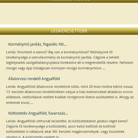
LEGKERESETTEBB
Kormánymű javítás, fogasléc XIII....
Leírás: Elromlott a szervó? Baj van a kormányművel? Műhelyünk fő
tevékenysége a szervókormány és kormánymű javítás. Cégünk a lehető
legteljesebb szolgáltatásnyújtásra törekedve áll a megrendelők részére. Nehezen
...
mozgó vagy épp túlságosan könnyen mozgó kormányműve
Állatorvosi rendelő Angyalföld
Leírás: Angyalföldi állatorvosi rendelőnk több, mint 20 éves múltra tekint vissza.
13. kerületi állatorvosi rendelőnkben várjuk a házi kedvenceket általános orvosi
ellátások, védőoltások mellett kisállat röntgennel illetve szülészettel is. Ahogy az
...
emberek kivizs
Költöztetés Angyalföld, fuvarozás...
Leírás: Angyalföldi otthonát lecserélte, és költöztetésben járatos céget keres?
Cégünk fő tevékenysége a költöztetés, azon belül belföldi és külföldi
költöztetést is vállalunk akár XIII. kerületi magánszemélyek, vagy közületek
...
részére is. A költöztetés mellett lo