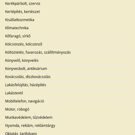
Kerékpárbolt, szerviz
Kertépítés, kertészet
Kisállatkozmetika
Klímatechnika
Kőfaragó, sírkő
Kölcsönzés, kölcsönző
Költöztetés, fuvarozás, szállítmányozás
Könyvelő, könyvelés
Könyvesbolt, antikvárium
Kovácsolás, díszkovácsolás
Lakásfelújítás, házépítés
Lakástextil
Mobiltelefon, navigáció
Motor, robogó
Munkavédelem, tűzvédelem
Nyomda, reklám, reklámtárgy
Oktatás, tanfolyam