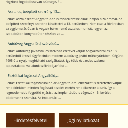
...
rögzített fogpótlásra van szüksége, f
Asztalos, beépített szekrény 13....
Leírás: Asztalosként Angyalföldön is rendelkezésre állok, hívjon bizalommal, ha
beépített szekrényt szeretne készíttetni a 13. kerületben! Nem csak a fővárosban,
az agglomerációban is végzek bárminemű asztalos munkát, legyen az
...
szobabútor, konyhabútor készítés va
Autóüveg Angyalföld, szélvédő...
Leírás: Autóüveg javítással és szélvédő cserével várjuk Angyalföldről és a 13.
kerületből érkező ügyfeleinket modern autóüveg javító műhelyünkben. Cégünk
1995 óta nyújt megbízható szolgáltatást, így több évtizedes szakmai
...
tapasztalattal vállalunk szélvédőjavítást
Esztétikai fogászat Angyalföld,...
Leírás: Esztétikai fogászatunkon az Angyalföldről érkezőket is szeretettel várjuk,
rendelőnkben minden fogászati kezelés esetén rendelkezésre állunk, így a
legmodernebb fogpótló eljárást, az implantációt is végezzük 13. kerületi
...
pácienseink számára. Az implantáci
Hirdetésfelvétel
Jogi nyilatkozat