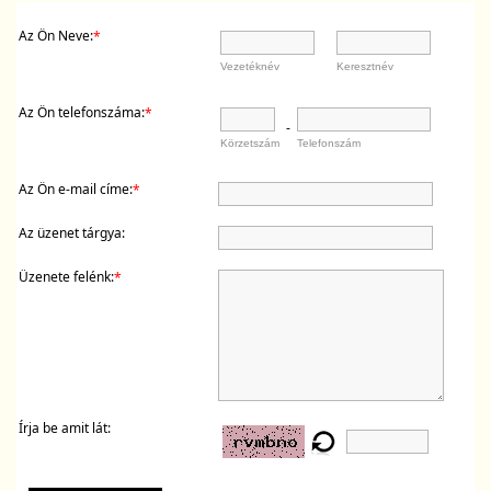
Az Ön Neve:
*
Vezetéknév
Keresztnév
Az Ön telefonszáma:
*
-
Körzetszám
Telefonszám
Az Ön e-mail címe:
*
Az üzenet tárgya:
Üzenete felénk:
*
Írja be amit lát: