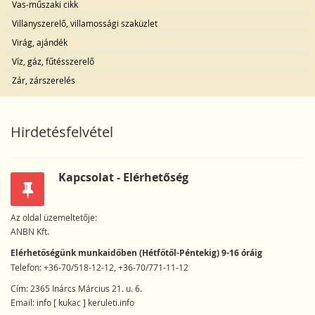
Vas-műszaki cikk
Villanyszerelő, villamossági szaküzlet
Virág, ajándék
Víz, gáz, fűtésszerelő
Zár, zárszerelés
Hirdetésfelvétel
Kapcsolat - Elérhetőség
Az oldal üzemeltetője:
ANBN Kft.
Elérhetőségünk munkaidőben (Hétfőtől-Péntekig) 9-16 óráig
Telefon: +36-70/518-12-12, +36-70/771-11-12
Cím: 2365 Inárcs Március 21. u. 6.
Email: info [ kukac ] keruleti.info