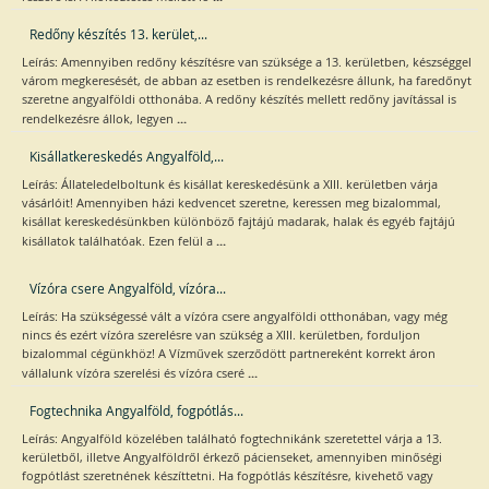
Redőny készítés 13. kerület,...
Leírás: Amennyiben redőny készítésre van szüksége a 13. kerületben, készséggel
várom megkeresését, de abban az esetben is rendelkezésre állunk, ha faredőnyt
szeretne angyalföldi otthonába. A redőny készítés mellett redőny javítással is
...
rendelkezésre állok, legyen
Kisállatkereskedés Angyalföld,...
Leírás: Állateledelboltunk és kisállat kereskedésünk a XIII. kerületben várja
vásárlóit! Amennyiben házi kedvencet szeretne, keressen meg bizalommal,
kisállat kereskedésünkben különböző fajtájú madarak, halak és egyéb fajtájú
...
kisállatok találhatóak. Ezen felül a
Vízóra csere Angyalföld, vízóra...
Leírás: Ha szükségessé vált a vízóra csere angyalföldi otthonában, vagy még
nincs és ezért vízóra szerelésre van szükség a XIII. kerületben, forduljon
bizalommal cégünkhöz! A Vízművek szerződött partnereként korrekt áron
...
vállalunk vízóra szerelési és vízóra cseré
Fogtechnika Angyalföld, fogpótlás...
Leírás: Angyalföld közelében található fogtechnikánk szeretettel várja a 13.
kerületből, illetve Angyalföldről érkező pácienseket, amennyiben minőségi
fogpótlást szeretnének készíttetni. Ha fogpótlás készítésre, kivehető vagy