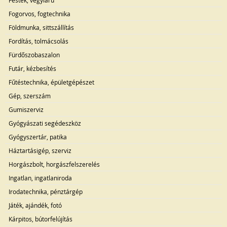
Festék, vegyiáru
Fogorvos, fogtechnika
Földmunka, sittszállítás
Fordítás, tolmácsolás
Fürdőszobaszalon
Futár, kézbesítés
Fűtéstechnika, épületgépészet
Gép, szerszám
Gumiszerviz
Gyógyászati segédeszköz
Gyógyszertár, patika
Háztartásigép, szerviz
Horgászbolt, horgászfelszerelés
Ingatlan, ingatlaniroda
Irodatechnika, pénztárgép
Játék, ajándék, fotó
Kárpitos, bútorfelújítás