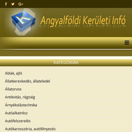
KATEGÓRIÁK
Ablak, ajtó
Állatkereskedés, állateledel
Állatorvos
Antikvitás, régiség
Árnyékolástechnika
Autóalkatrész
Autófelszerelés
Autókarosszéria, autófényezés