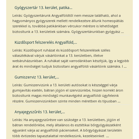
Gyógyszertár 13. kerület, patika...
Leírás: Gyógyszertárunk Angyalföldtől nem messze található, ahol a
hagyományos gyógyszerek mellett rendelkezésre állunk homeopátiás
szerekkel is, továbbá patikánkban vércukor mérésre is lehetőséget
...
biztosítunk a 13. kerületiek számára. Gyógyszertárunkban gyógyász
Küzdősport felszerelés Angyalföld,...
Leírás: Küzdősport ruházat és küzdősport felszerelések széles
választékával várjuk vásárlóinkat a 13. kerületben, illetve
webáruházunkban. A ruhákat saját varrodánkban készítjük, így a legjobb
...
árat és minőséget tudjuk biztosítani angyalföldi vásárlóink számára. I
Gumiszerviz 13. kerület,...
Leírás: Gumiszervizünk a 13. kerületi autósokat is készséggel várja
gumijavítás esetén, bátran jöjjön el szervizünkbe, hiszen korrekt áron
biztosítunk magas minőségű munkavégzést angyalföldi ügyfeleink
...
részére. Gumiszervizünkben szinte minden méretben és típusban
Anyajegyszűrés 13. kerület,...
Leírás: Ha anyajegyszűrésre van szüksége a 13. kerületben, jöjjön el
bátran rendelőnkbe, mely általános és esztétikai bőrgyógyászatként
egyaránt várja az angyalföldi pácienseket. A bőrgyógyászat területén
...
több évtizedes tapasztalattal rendelkezünk, kezeléseinket