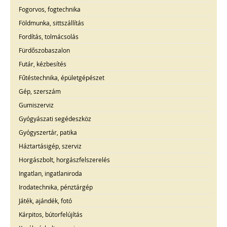
Fogorvos, fogtechnika
Földmunka, sittszállítás
Fordítás, tolmácsolás
Fürdőszobaszalon
Futár, kézbesítés
Fűtéstechnika, épületgépészet
Gép, szerszám
Gumiszerviz
Gyógyászati segédeszköz
Gyógyszertár, patika
Háztartásigép, szerviz
Horgászbolt, horgászfelszerelés
Ingatlan, ingatlaniroda
Irodatechnika, pénztárgép
Játék, ajándék, fotó
Kárpitos, bútorfelújítás