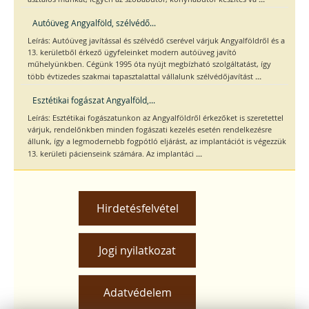
Autóüveg Angyalföld, szélvédő...
Leírás: Autóüveg javítással és szélvédő cserével várjuk Angyalföldről és a
13. kerületből érkező ügyfeleinket modern autóüveg javító
műhelyünkben. Cégünk 1995 óta nyújt megbízható szolgáltatást, így
...
több évtizedes szakmai tapasztalattal vállalunk szélvédőjavítást
Esztétikai fogászat Angyalföld,...
Leírás: Esztétikai fogászatunkon az Angyalföldről érkezőket is szeretettel
várjuk, rendelőnkben minden fogászati kezelés esetén rendelkezésre
állunk, így a legmodernebb fogpótló eljárást, az implantációt is végezzük
...
13. kerületi pácienseink számára. Az implantáci
Hirdetésfelvétel
Jogi nyilatkozat
Adatvédelem