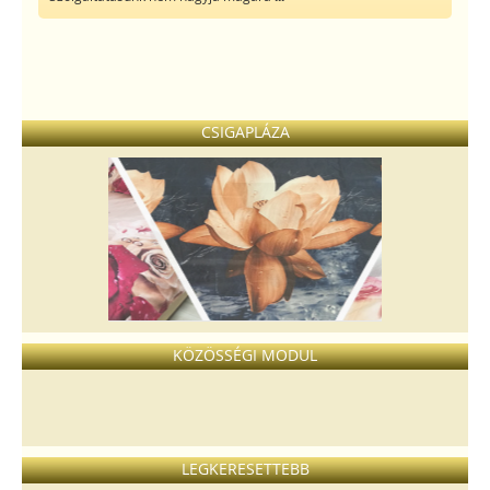
CSIGAPLÁZA
Sherpa takarók
KÖZÖSSÉGI MODUL
LEGKERESETTEBB