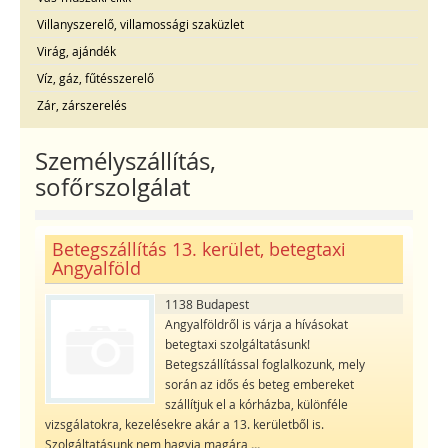
Villanyszerelő, villamossági szaküzlet
Virág, ajándék
Víz, gáz, fűtésszerelő
Zár, zárszerelés
Személyszállítás,
sofőrszolgálat
Betegszállítás 13. kerület, betegtaxi
Angyalföld
1138 Budapest
Angyalföldről is várja a hívásokat
betegtaxi szolgáltatásunk!
Betegszállítással foglalkozunk, mely
során az idős és beteg embereket
szállítjuk el a kórházba, különféle
vizsgálatokra, kezelésekre akár a 13. kerületből is.
Szolgáltatásunk nem hagyja magára
...