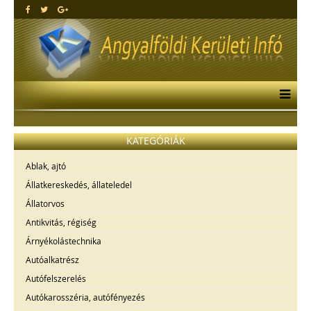
KATEGÓRIÁK
Ablak, ajtó
Állatkereskedés, állateledel
Állatorvos
Antikvitás, régiség
Árnyékolástechnika
Autóalkatrész
Autófelszerelés
Autókarosszéria, autófényezés