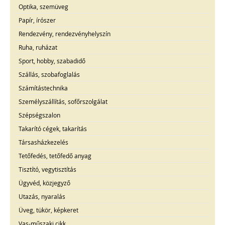
Optika, szemüveg
Papír, írószer
Rendezvény, rendezvényhelyszín
Ruha, ruházat
Sport, hobby, szabadidő
Szállás, szobafoglalás
Számítástechnika
Személyszállítás, sofőrszolgálat
Szépségszalon
Takarító cégek, takarítás
Társasházkezelés
Tetőfedés, tetőfedő anyag
Tisztító, vegytisztítás
Ügyvéd, közjegyző
Utazás, nyaralás
Üveg, tükör, képkeret
Vas-műszaki cikk