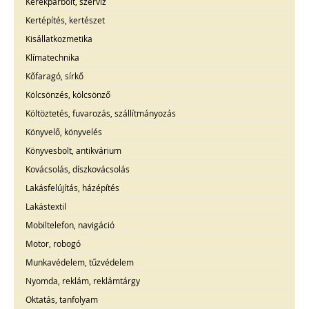
Kerékpárbolt, szerviz
Kertépítés, kertészet
Kisállatkozmetika
Klímatechnika
Kőfaragó, sírkő
Kölcsönzés, kölcsönző
Költöztetés, fuvarozás, szállítmányozás
Könyvelő, könyvelés
Könyvesbolt, antikvárium
Kovácsolás, díszkovácsolás
Lakásfelújítás, házépítés
Lakástextil
Mobiltelefon, navigáció
Motor, robogó
Munkavédelem, tűzvédelem
Nyomda, reklám, reklámtárgy
Oktatás, tanfolyam