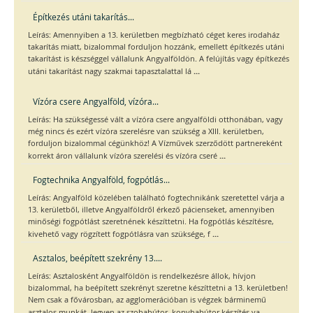
Építkezés utáni takarítás...
Leírás: Amennyiben a 13. kerületben megbízható céget keres irodaház
takarítás miatt, bizalommal forduljon hozzánk, emellett építkezés utáni
takarítást is készséggel vállalunk Angyalföldön. A felújítás vagy építkezés
...
utáni takarítást nagy szakmai tapasztalattal lá
Vízóra csere Angyalföld, vízóra...
Leírás: Ha szükségessé vált a vízóra csere angyalföldi otthonában, vagy
még nincs és ezért vízóra szerelésre van szükség a XIII. kerületben,
forduljon bizalommal cégünkhöz! A Vízművek szerződött partnereként
...
korrekt áron vállalunk vízóra szerelési és vízóra cseré
Fogtechnika Angyalföld, fogpótlás...
Leírás: Angyalföld közelében található fogtechnikánk szeretettel várja a
13. kerületből, illetve Angyalföldről érkező pácienseket, amennyiben
minőségi fogpótlást szeretnének készíttetni. Ha fogpótlás készítésre,
...
kivehető vagy rögzített fogpótlásra van szüksége, f
Asztalos, beépített szekrény 13....
Leírás: Asztalosként Angyalföldön is rendelkezésre állok, hívjon
bizalommal, ha beépített szekrényt szeretne készíttetni a 13. kerületben!
Nem csak a fővárosban, az agglomerációban is végzek bárminemű
...
asztalos munkát, legyen az szobabútor, konyhabútor készítés va