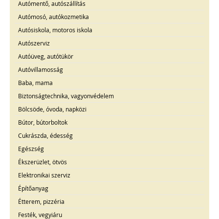
Autómentő, autószállítás
Autómosó, autókozmetika
Autósiskola, motoros iskola
Autószerviz
Autóüveg, autótükör
Autóvillamosság
Baba, mama
Biztonságtechnika, vagyonvédelem
Bölcsöde, óvoda, napközi
Bútor, bútorboltok
Cukrászda, édesség
Egészség
Ékszerüzlet, ötvös
Elektronikai szerviz
Építőanyag
Étterem, pizzéria
Festék, vegyiáru