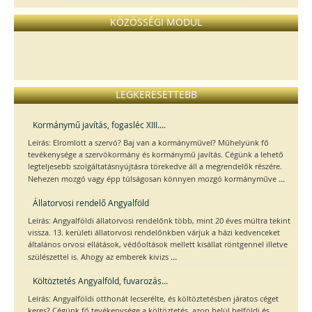
KÖZÖSSÉGI MODUL
LEGKERESETTEBB
Kormánymű javítás, fogasléc XIII....
Leírás: Elromlott a szervó? Baj van a kormányművel? Műhelyünk fő
tevékenysége a szervókormány és kormánymű javítás. Cégünk a lehető
legteljesebb szolgáltatásnyújtásra törekedve áll a megrendelők részére.
...
Nehezen mozgó vagy épp túlságosan könnyen mozgó kormányműve
Állatorvosi rendelő Angyalföld
Leírás: Angyalföldi állatorvosi rendelőnk több, mint 20 éves múltra tekint
vissza. 13. kerületi állatorvosi rendelőnkben várjuk a házi kedvenceket
általános orvosi ellátások, védőoltások mellett kisállat röntgennel illetve
...
szülészettel is. Ahogy az emberek kivizs
Költöztetés Angyalföld, fuvarozás...
Leírás: Angyalföldi otthonát lecserélte, és költöztetésben járatos céget
keres? Cégünk fő tevékenysége a költöztetés, azon belül belföldi és