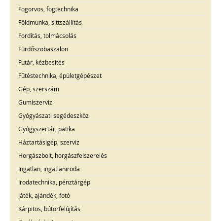
Fogorvos, fogtechnika
Földmunka, sittszállítás
Fordítás, tolmácsolás
Fürdőszobaszalon
Futár, kézbesítés
Fűtéstechnika, épületgépészet
Gép, szerszám
Gumiszerviz
Gyógyászati segédeszköz
Gyógyszertár, patika
Háztartásigép, szerviz
Horgászbolt, horgászfelszerelés
Ingatlan, ingatlaniroda
Irodatechnika, pénztárgép
Játék, ajándék, fotó
Kárpitos, bútorfelújítás