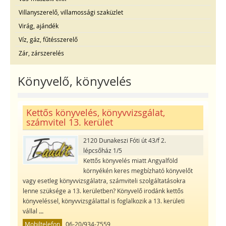
Villanyszerelő, villamossági szaküzlet
Virág, ajándék
Víz, gáz, fűtésszerelő
Zár, zárszerelés
Könyvelő, könyvelés
Kettős könyvelés, könyvvizsgálat,
számvitel 13. kerület
2120 Dunakeszi Fóti út 43/f 2.
lépcsőház 1/5
Kettős könyvelés miatt Angyalföld
környékén keres megbízható könyvelőt
vagy esetleg könyvvizsgálatra, számviteli szolgáltatásokra
lenne szüksége a 13. kerületben? Könyvelő irodánk kettős
könyveléssel, könyvvizsgálattal is foglalkozik a 13. kerületi
vállal
...
Mobiltelefon
06-20/934-7559