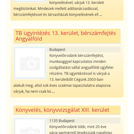
könyvelésével, várjuk 13. kerületi
megbízóinkat. Mindezek mellett adótanácsadással,
bérszámfejtéssel és társasházak könyvelésének ell
...
TB ügyintézés 13. kerület, bérszámfejtés
Angyalföld
Budapest
Könyvelőirodánk bérszámfejtést,
munkaüggyel kapcsolatos minden
szolgáltatást vállal angyalföldi ügyfelei
részére. TB ügyintézéssel is várjuk a
13. kerületből! Cégünk 2003-ban
alakult meg, ahol sok éves szakmai tapasztalatra alapozva
várjuk, ha nem csak kö
...
Könyvelés, könyvvizsgálat XIII. kerület
1135 Budapest
Könyvelőirodánk több, mint 20 éve
várja partnereit! Igyekszünk rugalmas