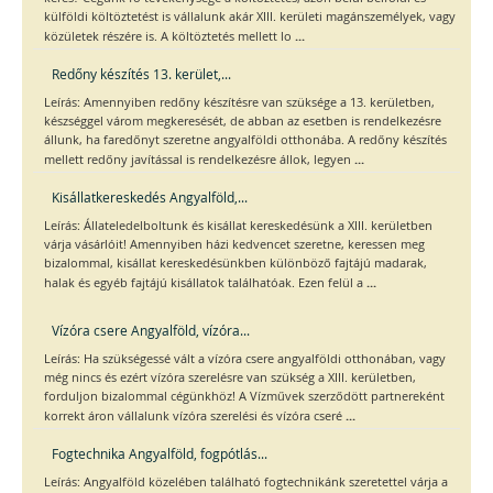
külföldi költöztetést is vállalunk akár XIII. kerületi magánszemélyek, vagy
...
közületek részére is. A költöztetés mellett lo
Redőny készítés 13. kerület,...
Leírás: Amennyiben redőny készítésre van szüksége a 13. kerületben,
készséggel várom megkeresését, de abban az esetben is rendelkezésre
állunk, ha faredőnyt szeretne angyalföldi otthonába. A redőny készítés
...
mellett redőny javítással is rendelkezésre állok, legyen
Kisállatkereskedés Angyalföld,...
Leírás: Állateledelboltunk és kisállat kereskedésünk a XIII. kerületben
várja vásárlóit! Amennyiben házi kedvencet szeretne, keressen meg
bizalommal, kisállat kereskedésünkben különböző fajtájú madarak,
...
halak és egyéb fajtájú kisállatok találhatóak. Ezen felül a
Vízóra csere Angyalföld, vízóra...
Leírás: Ha szükségessé vált a vízóra csere angyalföldi otthonában, vagy
még nincs és ezért vízóra szerelésre van szükség a XIII. kerületben,
forduljon bizalommal cégünkhöz! A Vízművek szerződött partnereként
...
korrekt áron vállalunk vízóra szerelési és vízóra cseré
Fogtechnika Angyalföld, fogpótlás...
Leírás: Angyalföld közelében található fogtechnikánk szeretettel várja a