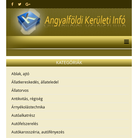
KATEGÓRIÁK
Ablak, ajtó
Állatkereskedés, állateledel
Állatorvos
Antikvitás, régiség
Árnyékolástechnika
Autóalkatrész
Autófelszerelés
Autókarosszéria, autófényezés