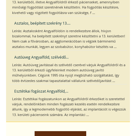
13. kerületből, illetve Angyalföldről érkező pácienseket, amennyiben
minőségi fogpótlást szeretnének készíttetni. Ha fogpótlás készítésre,
...
kivehető vagy rögzített fogpótlásra van szüksége, f
Asztalos, beépített szekrény 13....
Leírás: Asztalosként Angyalföldön is rendelkezésre állok, hívjon
bizalommal, ha beépített szekrényt szeretne készíttetni a 13. kerületben!
Nem csak a fővárosban, az agglomerációban is végzek bárminemű
...
asztalos munkát, legyen az szobabútor, konyhabútor készítés va
Autóüveg Angyalföld, szélvédő...
Leírás: Autóüveg javítással és szélvédő cserével várjuk Angyalföldről és a
13. kerületből érkező ügyfeleinket modern autóüveg javító
műhelyünkben. Cégünk 1995 óta nyújt megbízható szolgáltatást, így
...
több évtizedes szakmai tapasztalattal vállalunk szélvédőjavítást
Esztétikai fogászat Angyalföld,...
Leírás: Esztétikai fogászatunkon az Angyalföldről érkezőket is szeretettel
várjuk, rendelőnkben minden fogászati kezelés esetén rendelkezésre
állunk, így a legmodernebb fogpótló eljárást, az implantációt is végezzük
...
13. kerületi pácienseink számára. Az implantáci