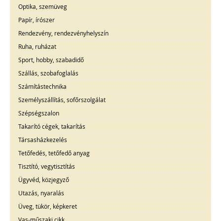
Optika, szemüveg
Papír, írószer
Rendezvény, rendezvényhelyszín
Ruha, ruházat
Sport, hobby, szabadidő
Szállás, szobafoglalás
Számítástechnika
Személyszállítás, sofőrszolgálat
Szépségszalon
Takarító cégek, takarítás
Társasházkezelés
Tetőfedés, tetőfedő anyag
Tisztító, vegytisztítás
Ügyvéd, közjegyző
Utazás, nyaralás
Üveg, tükör, képkeret
Vas-műszaki cikk