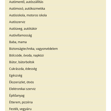
Autómentő, autószállítás
Autómosó, autókozmetika
Autósiskola, motoros iskola
Autószerviz
Autóüveg, autótükör
Autóvillamosság
Baba, mama
Biztonságtechnika, vagyonvédelem
Bölcsöde, óvoda, napközi
Bútor, bútorboltok
Cukrászda, édesség
Egészség
Ékszerüzlet, ötvös
Elektronikai szerviz
Építőanyag
Étterem, pizzéria
Festék, vegyiáru