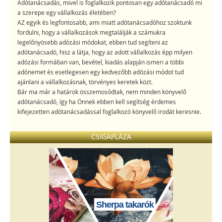
Adótanácsadás, mivel is foglalkozik pontosan egy adótanácsadó mi
a szerepe egy vállalkozás életében?
AZ egyik és legfontosabb, ami miatt adótanácsadóhoz szoktunk
fordulni, hogy a vállalkozások megtalálják a számukra
legelőnyösebb adózási módokat, ebben tud segíteni az
adótanácsadó, hisz a látja, hogy az adott vállalkozás épp milyen
adózási formában van, bevétel, kiadás alapján ismeri a többi
adónemet és esetlegesen egy kedvezőbb adózási módot tud
ajánlani a vállalkozásnak, törvényes keretek közt.
Bár ma már a határok összemosódtak, nem minden könyvelő
adótanácsadó, így ha Önnek ebben kell segítség érdemes
kifejezetten adótanácsadással foglalkozó könyvelő irodát keresnie.
CSIGAPLÁZA
Sherpa takarók