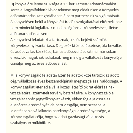
Új könyvelőre lenne szüksége a 13. kerületben? Adótanácsadást
keres a Angyalföldön? Akkor tekintse meg oldalunkon a Könyvelés,
adótanácsadás kategóriában található partnereink szolgáltatásait.
A könyvelésen belül a könyvelési irodák szolgáltatásai eltérnek, hisz
nem mindenki foglalkozik minden cégforma könyvelésével, illetve
adótanácsadással sem.
A könyvelési feladatokba tartoznak, a ki és bejövő számlák
könyvelése, nyilvántartása. Dolgozók ki és beléptetése, áfa bevallás
és adóbevallás készítése, bár az adóbevallásokat ma már sokan
elkészítik maguknak, sokaknak még mindig a vállalkozás könyvelője
csinálja meg az éves adóbevallást.
Mi a könyvvizsgáló feladata? Ezen feladatok közé tartozik az adott
cég/ vállalkozás éves beszámolójának megvizsgálása, valódisága. A
könyvvizsgálat kiterjed a vállalkozás létesítő okirat előírásainak
vizsgálatára, számviteli törvény betartására. A könyvvizsgáló a
vizsgálat során jegyzőkönyvet készít, ebben foglalja össze az
ellenőrzés eredményét, de nem vizsgálja, nem szerepel a
jelentésben a vállalkozás hatékonysága, eredményessége, a
könyvvizsgálat célja, hogy az adott gazdasági vállalkozás
szabályosan működik -e.