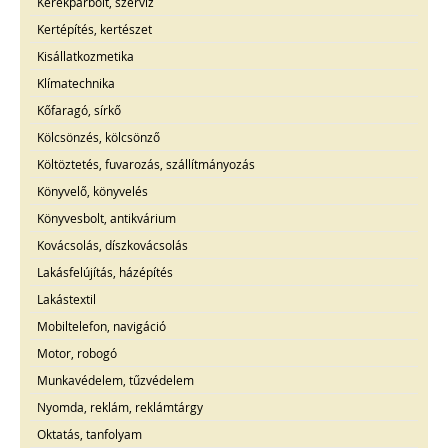
Kerékpárbolt, szerviz
Kertépítés, kertészet
Kisállatkozmetika
Klímatechnika
Kőfaragó, sírkő
Kölcsönzés, kölcsönző
Költöztetés, fuvarozás, szállítmányozás
Könyvelő, könyvelés
Könyvesbolt, antikvárium
Kovácsolás, díszkovácsolás
Lakásfelújítás, házépítés
Lakástextil
Mobiltelefon, navigáció
Motor, robogó
Munkavédelem, tűzvédelem
Nyomda, reklám, reklámtárgy
Oktatás, tanfolyam