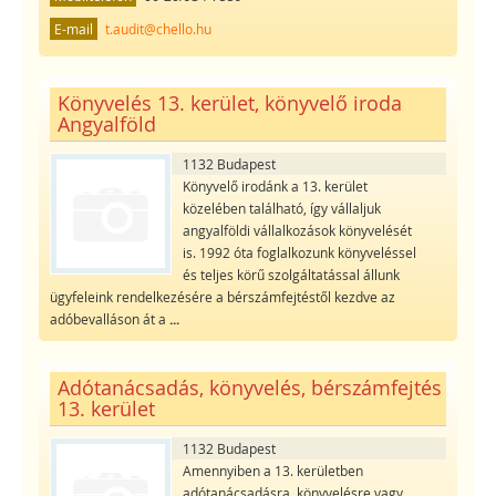
E-mail
t.audit@chello.hu
Könyvelés 13. kerület, könyvelő iroda
Angyalföld
1132 Budapest
Könyvelő irodánk a 13. kerület
közelében található, így vállaljuk
angyalföldi vállalkozások könyvelését
is. 1992 óta foglalkozunk könyveléssel
és teljes körű szolgáltatással állunk
ügyfeleink rendelkezésére a bérszámfejtéstől kezdve az
adóbevalláson át a
...
Adótanácsadás, könyvelés, bérszámfejtés
13. kerület
1132 Budapest
Amennyiben a 13. kerületben
adótanácsadásra, könyvelésre vagy