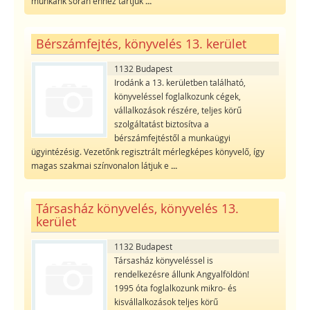
munkánk során ehhez tartjuk
...
Bérszámfejtés, könyvelés 13. kerület
1132 Budapest
Irodánk a 13. kerületben található,
könyveléssel foglalkozunk cégek,
vállalkozások részére, teljes körű
szolgáltatást biztosítva a
bérszámfejtéstől a munkaügyi
ügyintézésig. Vezetőnk regisztrált mérlegképes könyvelő, így
magas szakmai színvonalon látjuk e
...
Társasház könyvelés, könyvelés 13.
kerület
1132 Budapest
Társasház könyveléssel is
rendelkezésre állunk Angyalföldön!
1995 óta foglalkozunk mikro- és
kisvállalkozások teljes körű