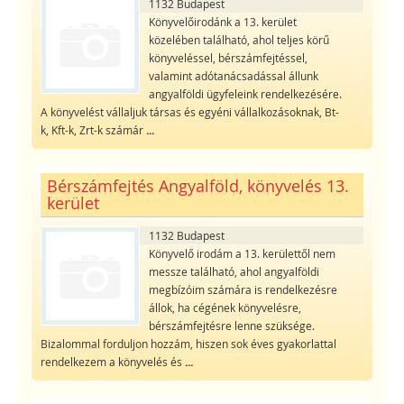
1132 Budapest
Könyvelőirodánk a 13. kerület
közelében található, ahol teljes körű
könyveléssel, bérszámfejtéssel,
valamint adótanácsadással állunk
angyalföldi ügyfeleink rendelkezésére.
A könyvelést vállaljuk társas és egyéni vállalkozásoknak, Bt-
k, Kft-k, Zrt-k számár
...
Bérszámfejtés Angyalföld, könyvelés 13.
kerület
1132 Budapest
Könyvelő irodám a 13. kerülettől nem
messze található, ahol angyalföldi
megbízóim számára is rendelkezésre
állok, ha cégének könyvelésre,
bérszámfejtésre lenne szüksége.
Bizalommal forduljon hozzám, hiszen sok éves gyakorlattal
rendelkezem a könyvelés és
...