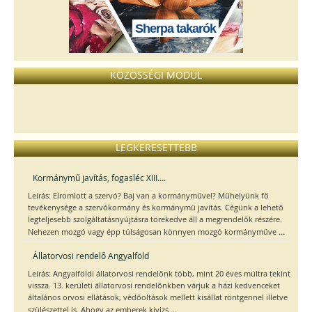
Sherpa takarók
KÖZÖSSÉGI MODUL
LEGKERESETTEBB
Kormánymű javítás, fogasléc XIII....
Leírás: Elromlott a szervó? Baj van a kormányművel? Műhelyünk fő
tevékenysége a szervókormány és kormánymű javítás. Cégünk a lehető
legteljesebb szolgáltatásnyújtásra törekedve áll a megrendelők részére.
...
Nehezen mozgó vagy épp túlságosan könnyen mozgó kormányműve
Állatorvosi rendelő Angyalföld
Leírás: Angyalföldi állatorvosi rendelőnk több, mint 20 éves múltra tekint
vissza. 13. kerületi állatorvosi rendelőnkben várjuk a házi kedvenceket
általános orvosi ellátások, védőoltások mellett kisállat röntgennel illetve
...
szülészettel is. Ahogy az emberek kivizs