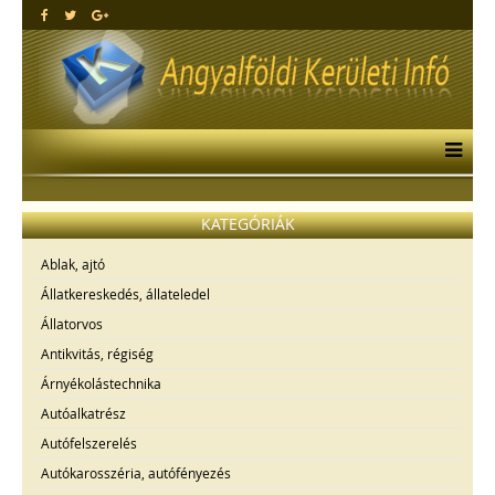
KATEGÓRIÁK
Ablak, ajtó
Állatkereskedés, állateledel
Állatorvos
Antikvitás, régiség
Árnyékolástechnika
Autóalkatrész
Autófelszerelés
Autókarosszéria, autófényezés