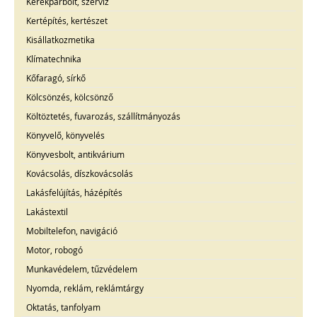
Kerékpárbolt, szerviz
Kertépítés, kertészet
Kisállatkozmetika
Klímatechnika
Kőfaragó, sírkő
Kölcsönzés, kölcsönző
Költöztetés, fuvarozás, szállítmányozás
Könyvelő, könyvelés
Könyvesbolt, antikvárium
Kovácsolás, díszkovácsolás
Lakásfelújítás, házépítés
Lakástextil
Mobiltelefon, navigáció
Motor, robogó
Munkavédelem, tűzvédelem
Nyomda, reklám, reklámtárgy
Oktatás, tanfolyam