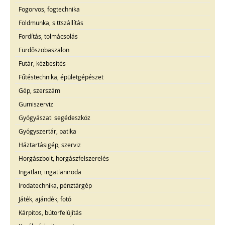
Fogorvos, fogtechnika
Földmunka, sittszállítás
Fordítás, tolmácsolás
Fürdőszobaszalon
Futár, kézbesítés
Fűtéstechnika, épületgépészet
Gép, szerszám
Gumiszerviz
Gyógyászati segédeszköz
Gyógyszertár, patika
Háztartásigép, szerviz
Horgászbolt, horgászfelszerelés
Ingatlan, ingatlaniroda
Irodatechnika, pénztárgép
Játék, ajándék, fotó
Kárpitos, bútorfelújítás