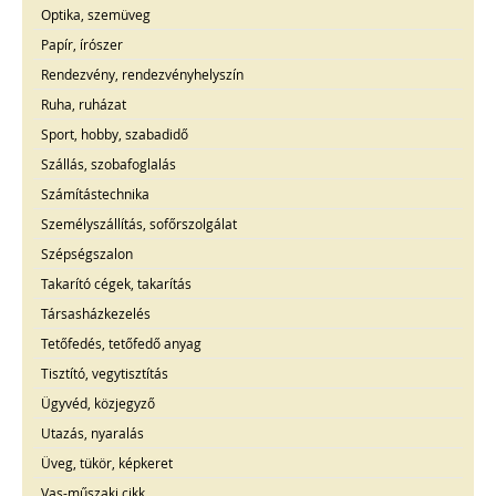
Optika, szemüveg
Papír, írószer
Rendezvény, rendezvényhelyszín
Ruha, ruházat
Sport, hobby, szabadidő
Szállás, szobafoglalás
Számítástechnika
Személyszállítás, sofőrszolgálat
Szépségszalon
Takarító cégek, takarítás
Társasházkezelés
Tetőfedés, tetőfedő anyag
Tisztító, vegytisztítás
Ügyvéd, közjegyző
Utazás, nyaralás
Üveg, tükör, képkeret
Vas-műszaki cikk