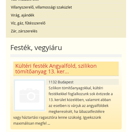
Villanyszerelő, villamossági szaküzlet
Virág, ajándék
Víz, gáz, fűtésszerelő
Zár, zárszerelés
Festék, vegyiáru
Kültéri festék Angyalföld, szilikon
tömítőanyag 13. ker...
1132 Budapest
Szilikon tömítőanyagokkal, kültéri
festékekkel foglalkozunk sok évtizede a
13. kerület közelében, valamint abban
az esetben is várjuk az angyalföldiek
megkeresését, ha lábazatfestékre
vagy háztartási ragasztóra lenne szükség. Igyekszünk
maximálisan megfel
...