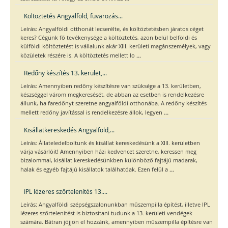
Költöztetés Angyalföld, fuvarozás...
Leírás: Angyalföldi otthonát lecserélte, és költöztetésben járatos céget
keres? Cégünk fő tevékenysége a költöztetés, azon belül belföldi és
külföldi költöztetést is vállalunk akár XIII. kerületi magánszemélyek, vagy
...
közületek részére is. A költöztetés mellett lo
Redőny készítés 13. kerület,...
Leírás: Amennyiben redőny készítésre van szüksége a 13. kerületben,
készséggel várom megkeresését, de abban az esetben is rendelkezésre
állunk, ha faredőnyt szeretne angyalföldi otthonába. A redőny készítés
...
mellett redőny javítással is rendelkezésre állok, legyen
Kisállatkereskedés Angyalföld,...
Leírás: Állateledelboltunk és kisállat kereskedésünk a XIII. kerületben
várja vásárlóit! Amennyiben házi kedvencet szeretne, keressen meg
bizalommal, kisállat kereskedésünkben különböző fajtájú madarak,
...
halak és egyéb fajtájú kisállatok találhatóak. Ezen felül a
IPL lézeres szőrtelenítés 13....
Leírás: Angyalföldi szépségszalonunkban műszempilla építést, illetve IPL
lézeres szőrtelenítést is biztosítani tudunk a 13. kerületi vendégek
számára. Bátran jöjjön el hozzánk, amennyiben műszempilla építésre van