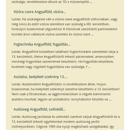
...
szüksége, rendelkezésre állunk az 1D-s műszempillá
Vízóra csere Angyalföld, vízóra...
Leírás: Ha szükségessé vált a vízóra csere angyalföldi otthonában, vagy
még nincs és ezért vízóra szerelésre van szükség a XIII. kerületben,
forduljon bizalommal cégünkhöz! A Vízművek szerződött partnereként
...
korrekt áron vállalunk vízóra szerelési és vízóra cseré
Fogtechnika Angyalföld, fogpótlás...
Leírás: Angyalföld közelében található fogtechnikánk szeretettel várja a
13. kerületből, illetve Angyalföldről érkező pácienseket, amennyiben
minőségi fogpótlást szeretnének készíttetni. Ha fogpótlás készítésre,
...
kivehető vagy rögzített fogpótlásra van szüksége, f
Asztalos, beépített szekrény 13....
Leírás: Asztalosként Angyalföldön is rendelkezésre állok, hívjon
bizalommal, ha beépített szekrényt szeretne készíttetni a 13. kerületben!
Nem csak a fővárosban, az agglomerációban is végzek bárminemű
...
asztalos munkát, legyen az szobabútor, konyhabútor készítés va
Autóüveg Angyalföld, szélvédő...
Leírás: Autóüveg javítással és szélvédő cserével várjuk Angyalföldről és a
13. kerületből érkező ügyfeleinket modern autóüveg javító
műhelyünkben. Cégünk 1995 óta nyújt megbízható szolgáltatást, így