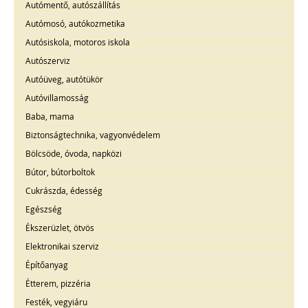
Autómentő, autószállítás
Autómosó, autókozmetika
Autósiskola, motoros iskola
Autószerviz
Autóüveg, autótükör
Autóvillamosság
Baba, mama
Biztonságtechnika, vagyonvédelem
Bölcsöde, óvoda, napközi
Bútor, bútorboltok
Cukrászda, édesség
Egészség
Ékszerüzlet, ötvös
Elektronikai szerviz
Építőanyag
Étterem, pizzéria
Festék, vegyiáru