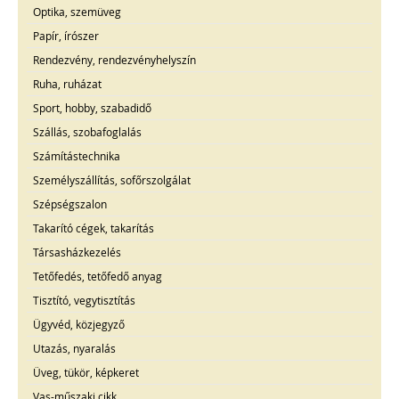
Optika, szemüveg
Papír, írószer
Rendezvény, rendezvényhelyszín
Ruha, ruházat
Sport, hobby, szabadidő
Szállás, szobafoglalás
Számítástechnika
Személyszállítás, sofőrszolgálat
Szépségszalon
Takarító cégek, takarítás
Társasházkezelés
Tetőfedés, tetőfedő anyag
Tisztító, vegytisztítás
Ügyvéd, közjegyző
Utazás, nyaralás
Üveg, tükör, képkeret
Vas-műszaki cikk