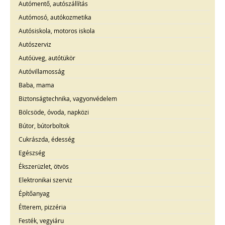
Autómentő, autószállítás
Autómosó, autókozmetika
Autósiskola, motoros iskola
Autószerviz
Autóüveg, autótükör
Autóvillamosság
Baba, mama
Biztonságtechnika, vagyonvédelem
Bölcsöde, óvoda, napközi
Bútor, bútorboltok
Cukrászda, édesség
Egészség
Ékszerüzlet, ötvös
Elektronikai szerviz
Építőanyag
Étterem, pizzéria
Festék, vegyiáru