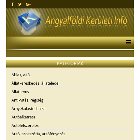
KATEGÓRIÁK
Ablak, ajtó
Állatkereskedés, állateledel
Állatorvos
Antikvitás, régiség
Árnyékolástechnika
Autóalkatrész
Autófelszerelés
Autókarosszéria, autófényezés