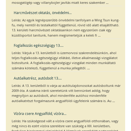
...
mosogatógép vagy villanybojler javítás miatt keres szakember
Harcművészet oktatás, önvédelmi...
Leírás: Az egyik legnépszerűbb önvédelmi tanfolyam a Wing Tsun kung-
fu, mely nemtől és testalkattól függetlenül, rövid idő alatt elsajátítható.
13. kerületi harcművészet oktatásainkon nem egyszerűen csak egy
...
küzdősportot tanítunk, hanem megismertetjük a keleti fi
Foglalkozás egészségügy 13....
Leírás: Várjuk a 13. kerületből is üzemorvosi szakrendelésünkön, ahol
teljes foglalkozás-egészségügyi ellátást, illetve alkalmassági vizsgálatot
biztosítunk. A foglalkozás-egészségügyi vizsgálat minden munkáltató
...
számára kötelező, függetlenül a munka jellegétől.
Autóalkatrész, autósbolt 13....
Leírás: A 13. kerületből is várja az autótulajdonosokat autósboltunk már
2009 óta. A szakma iránti szeretetünk vitt bennünket addig, hogy
megnyíljon az autósbolt, ahol mindenféle autóhoz mindenféle
...
autóalkatrészt forgalmazunk angyalföldi ügyfeleink számára is. Au
Vízóra csere Angyalföld, vízóra...
Leírás: Ha szükségessé vált a vízóra csere angyalföldi otthonában, vagy
még nincs és ezért vízóra szerelésre van szükség a XIII. kerületben,