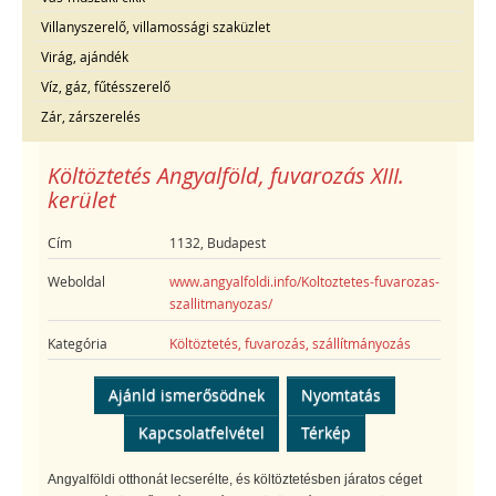
Villanyszerelő, villamossági szaküzlet
Virág, ajándék
Víz, gáz, fűtésszerelő
Zár, zárszerelés
Költöztetés Angyalföld, fuvarozás XIII.
kerület
Cím
1132, Budapest
Weboldal
www.angyalfoldi.info/Koltoztetes-fuvarozas-
szallitmanyozas/
Kategória
Költöztetés, fuvarozás, szállítmányozás
Ajánld ismerősödnek
Nyomtatás
Kapcsolatfelvétel
Térkép
Angyalföldi otthonát lecserélte, és költöztetésben járatos céget