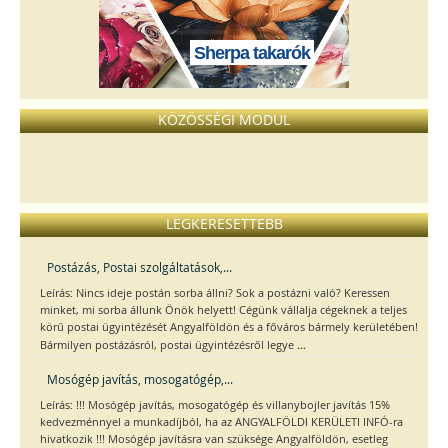
Sherpa takarók
KÖZÖSSÉGI MODUL
LEGKERESETTEBB
Postázás, Postai szolgáltatások,...
Leírás: Nincs ideje postán sorba állni? Sok a postázni való? Keressen
minket, mi sorba állunk Önök helyett! Cégünk vállalja cégeknek a teljes
körű postai ügyintézését Angyalföldön és a főváros bármely kerületében!
...
Bármilyen postázásról, postai ügyintézésről legye
Mosógép javítás, mosogatógép,...
Leírás: !!! Mosógép javítás, mosogatógép és villanybojler javítás 15%
kedvezménnyel a munkadíjból, ha az ANGYALFÖLDI KERÜLETI INFÓ-ra
hivatkozik !!! Mosógép javításra van szüksége Angyalföldön, esetleg