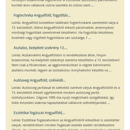
forduljon bizalommal cégünkhöz! A Vízművek szerződött partnereként
...
korrekt áron vállalunk vízóra szerelési és vízóra cseré
Fogtechnika Angyalföld, fogpótlás...
Leírás: Angyalföld közelében található fogtechnikánk szeretettel várja a
13. kerületből, illetve Angyalföldről érkező pácienseket, amennyiben
minőségi fogpótlást szeretnének készíttetni. Ha fogpótlás készítésre,
...
kivehető vagy rögzített fogpótlásra van szüksége, f
Asztalos, beépített szekrény 13....
Leírás: Asztalosként Angyalföldön is rendelkezésre állok, hívjon
bizalommal, ha beépített szekrényt szeretne készíttetni a 13. kerületben!
Nem csak a fővárosban, az agglomerációban is végzek bárminemű
...
asztalos munkát, legyen az szobabútor, konyhabútor készítés va
Autóüveg Angyalföld, szélvédő...
Leírás: Autóüveg javítással és szélvédő cserével várjuk Angyalföldről és a
13. kerületből érkező ügyfeleinket modern autóüveg javító
műhelyünkben. Cégünk 1995 óta nyújt megbízható szolgáltatást, így
...
több évtizedes szakmai tapasztalattal vállalunk szélvédőjavítást
Esztétikai fogászat Angyalföld,...
Leírás: Esztétikai fogászatunkon az Angyalföldről érkezőket is szeretettel
várjuk, rendelőnkben minden fogászati kezelés esetén rendelkezésre