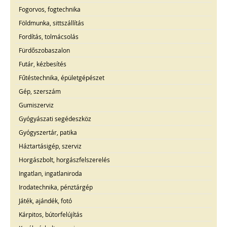
Fogorvos, fogtechnika
Földmunka, sittszállítás
Fordítás, tolmácsolás
Fürdőszobaszalon
Futár, kézbesítés
Fűtéstechnika, épületgépészet
Gép, szerszám
Gumiszerviz
Gyógyászati segédeszköz
Gyógyszertár, patika
Háztartásigép, szerviz
Horgászbolt, horgászfelszerelés
Ingatlan, ingatlaniroda
Irodatechnika, pénztárgép
Játék, ajándék, fotó
Kárpitos, bútorfelújítás