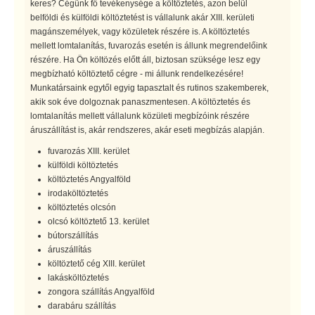
keres? Cégünk fő tevékenysége a költöztetés, azon belül
belföldi és külföldi költöztetést is vállalunk akár XIII. kerületi
magánszemélyek, vagy közületek részére is. A költöztetés
mellett lomtalanítás, fuvarozás esetén is állunk megrendelőink
részére. Ha Ön költözés előtt áll, biztosan szüksége lesz egy
megbízható költöztető cégre - mi állunk rendelkezésére!
Munkatársaink egytől egyig tapasztalt és rutinos szakemberek,
akik sok éve dolgoznak panaszmentesen. A költöztetés és
lomtalanítás mellett vállalunk közületi megbízóink részére
áruszállítást is, akár rendszeres, akár eseti megbízás alapján.
fuvarozás XIII. kerület
külföldi költöztetés
költöztetés Angyalföld
irodaköltöztetés
költöztetés olcsón
olcsó költöztető 13. kerület
bútorszállítás
áruszállítás
költöztető cég XIII. kerület
lakásköltöztetés
zongora szállítás Angyalföld
darabáru szállítás