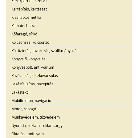
Kerékpárbolt, szerviz
Kertépítés, kertészet
Kisállatkozmetika
Klímatechnika
Kőfaragó, sírkő
Kölcsönzés, kölcsönző
Költöztetés, fuvarozás, szállítmányozás
Könyvelő, könyvelés
Könyvesbolt, antikvárium
Kovácsolás, díszkovácsolás
Lakásfelújítás, házépítés
Lakástextil
Mobiltelefon, navigáció
Motor, robogó
Munkavédelem, tűzvédelem
Nyomda, reklám, reklámtárgy
Oktatás, tanfolyam