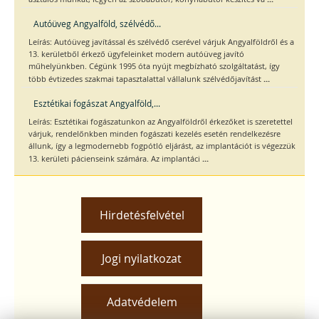
Autóüveg Angyalföld, szélvédő...
Leírás: Autóüveg javítással és szélvédő cserével várjuk Angyalföldről és a
13. kerületből érkező ügyfeleinket modern autóüveg javító
műhelyünkben. Cégünk 1995 óta nyújt megbízható szolgáltatást, így
...
több évtizedes szakmai tapasztalattal vállalunk szélvédőjavítást
Esztétikai fogászat Angyalföld,...
Leírás: Esztétikai fogászatunkon az Angyalföldről érkezőket is szeretettel
várjuk, rendelőnkben minden fogászati kezelés esetén rendelkezésre
állunk, így a legmodernebb fogpótló eljárást, az implantációt is végezzük
...
13. kerületi pácienseink számára. Az implantáci
Hirdetésfelvétel
Jogi nyilatkozat
Adatvédelem