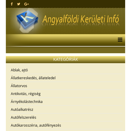
KATEGÓRIÁK
Ablak, ajtó
Állatkereskedés, állateledel
Állatorvos
Antikvitás, régiség
Árnyékolástechnika
Autóalkatrész
Autófelszerelés
Autókarosszéria, autófényezés