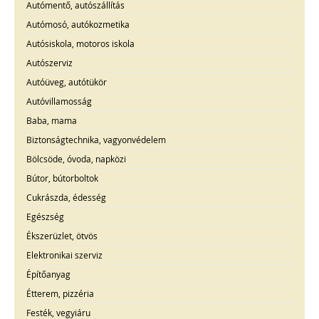
Autómentő, autószállítás
Autómosó, autókozmetika
Autósiskola, motoros iskola
Autószerviz
Autóüveg, autótükör
Autóvillamosság
Baba, mama
Biztonságtechnika, vagyonvédelem
Bölcsöde, óvoda, napközi
Bútor, bútorboltok
Cukrászda, édesség
Egészség
Ékszerüzlet, ötvös
Elektronikai szerviz
Építőanyag
Étterem, pizzéria
Festék, vegyiáru