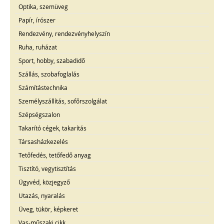
Optika, szemüveg
Papír, írószer
Rendezvény, rendezvényhelyszín
Ruha, ruházat
Sport, hobby, szabadidő
Szállás, szobafoglalás
Számítástechnika
Személyszállítás, sofőrszolgálat
Szépségszalon
Takarító cégek, takarítás
Társasházkezelés
Tetőfedés, tetőfedő anyag
Tisztító, vegytisztítás
Ügyvéd, közjegyző
Utazás, nyaralás
Üveg, tükör, képkeret
Vas-műszaki cikk