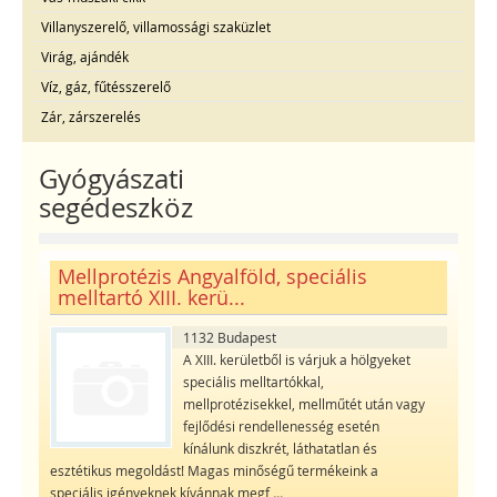
Villanyszerelő, villamossági szaküzlet
Virág, ajándék
Víz, gáz, fűtésszerelő
Zár, zárszerelés
Gyógyászati
segédeszköz
Mellprotézis Angyalföld, speciális
melltartó XIII. kerü...
1132 Budapest
A XIII. kerületből is várjuk a hölgyeket
speciális melltartókkal,
mellprotézisekkel, mellműtét után vagy
fejlődési rendellenesség esetén
kínálunk diszkrét, láthatatlan és
esztétikus megoldást! Magas minőségű termékeink a
speciális igényeknek kívánnak megf
...