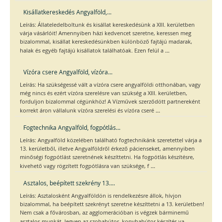
Kisállatkereskedés Angyalföld,...
Leírás: Állateledelboltunk és kisállat kereskedésünk a XIII. kerületben
várja vásárlóit! Amennyiben házi kedvencet szeretne, keressen meg
bizalommal, kisállat kereskedésünkben különböző fajtájú madarak,
...
halak és egyéb fajtájú kisállatok találhatóak. Ezen felül a
Vízóra csere Angyalföld, vízóra...
Leírás: Ha szükségessé vált a vízóra csere angyalföldi otthonában, vagy
még nincs és ezért vízóra szerelésre van szükség a XIII. kerületben,
forduljon bizalommal cégünkhöz! A Vízművek szerződött partnereként
...
korrekt áron vállalunk vízóra szerelési és vízóra cseré
Fogtechnika Angyalföld, fogpótlás...
Leírás: Angyalföld közelében található fogtechnikánk szeretettel várja a
13. kerületből, illetve Angyalföldről érkező pácienseket, amennyiben
minőségi fogpótlást szeretnének készíttetni. Ha fogpótlás készítésre,
...
kivehető vagy rögzített fogpótlásra van szüksége, f
Asztalos, beépített szekrény 13....
Leírás: Asztalosként Angyalföldön is rendelkezésre állok, hívjon
bizalommal, ha beépített szekrényt szeretne készíttetni a 13. kerületben!
Nem csak a fővárosban, az agglomerációban is végzek bárminemű
...
asztalos munkát, legyen az szobabútor, konyhabútor készítés va