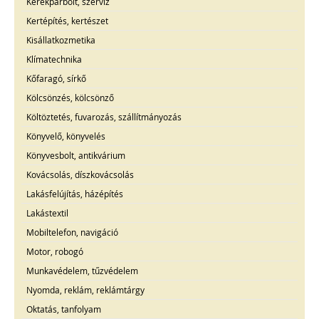
Kerékpárbolt, szerviz
Kertépítés, kertészet
Kisállatkozmetika
Klímatechnika
Kőfaragó, sírkő
Kölcsönzés, kölcsönző
Költöztetés, fuvarozás, szállítmányozás
Könyvelő, könyvelés
Könyvesbolt, antikvárium
Kovácsolás, díszkovácsolás
Lakásfelújítás, házépítés
Lakástextil
Mobiltelefon, navigáció
Motor, robogó
Munkavédelem, tűzvédelem
Nyomda, reklám, reklámtárgy
Oktatás, tanfolyam