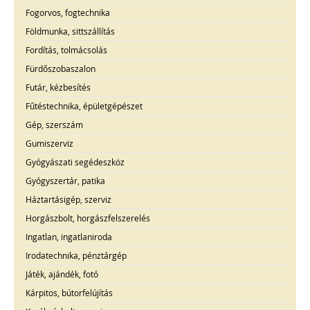
Fogorvos, fogtechnika
Földmunka, sittszállítás
Fordítás, tolmácsolás
Fürdőszobaszalon
Futár, kézbesítés
Fűtéstechnika, épületgépészet
Gép, szerszám
Gumiszerviz
Gyógyászati segédeszköz
Gyógyszertár, patika
Háztartásigép, szerviz
Horgászbolt, horgászfelszerelés
Ingatlan, ingatlaniroda
Irodatechnika, pénztárgép
Játék, ajándék, fotó
Kárpitos, bútorfelújítás