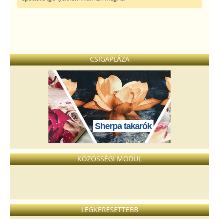
CSIGAPLÁZA
Sherpa takarók
KÖZÖSSÉGI MODUL
LEGKERESETTEBB