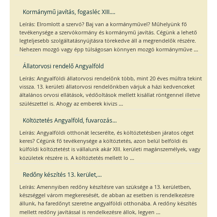
Kormánymű javítás, fogasléc XIII....
Leírás: Elromlott a szervó? Baj van a kormányművel? Műhelyünk fő
tevékenysége a szervókormány és kormánymű javítás. Cégünk a lehető
legteljesebb szolgáltatásnyújtásra törekedve áll a megrendelők részére.
...
Nehezen mozgó vagy épp túlságosan könnyen mozgó kormányműve
Állatorvosi rendelő Angyalföld
Leírás: Angyalföldi állatorvosi rendelőnk több, mint 20 éves múltra tekint
vissza. 13. kerületi állatorvosi rendelőnkben várjuk a házi kedvenceket
általános orvosi ellátások, védőoltások mellett kisállat röntgennel illetve
...
szülészettel is. Ahogy az emberek kivizs
Költöztetés Angyalföld, fuvarozás...
Leírás: Angyalföldi otthonát lecserélte, és költöztetésben járatos céget
keres? Cégünk fő tevékenysége a költöztetés, azon belül belföldi és
külföldi költöztetést is vállalunk akár XIII. kerületi magánszemélyek, vagy
...
közületek részére is. A költöztetés mellett lo
Redőny készítés 13. kerület,...
Leírás: Amennyiben redőny készítésre van szüksége a 13. kerületben,
készséggel várom megkeresését, de abban az esetben is rendelkezésre
állunk, ha faredőnyt szeretne angyalföldi otthonába. A redőny készítés
...
mellett redőny javítással is rendelkezésre állok, legyen