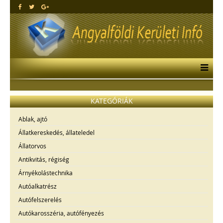
KATEGÓRIÁK
Ablak, ajtó
Állatkereskedés, állateledel
Állatorvos
Antikvitás, régiség
Árnyékolástechnika
Autóalkatrész
Autófelszerelés
Autókarosszéria, autófényezés