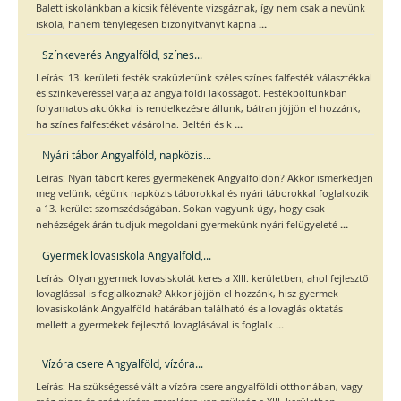
Balett iskolánkban a kicsik félévente vizsgáznak, így nem csak a nevünk
...
iskola, hanem ténylegesen bizonyítványt kapna
Színkeverés Angyalföld, színes...
Leírás: 13. kerületi festék szaküzletünk széles színes falfesték választékkal
és színkeveréssel várja az angyalföldi lakosságot. Festékboltunkban
folyamatos akciókkal is rendelkezésre állunk, bátran jöjjön el hozzánk,
...
ha színes falfestéket vásárolna. Beltéri és k
Nyári tábor Angyalföld, napközis...
Leírás: Nyári tábort keres gyermekének Angyalföldön? Akkor ismerkedjen
meg velünk, cégünk napközis táborokkal és nyári táborokkal foglalkozik
a 13. kerület szomszédságában. Sokan vagyunk úgy, hogy csak
...
nehézségek árán tudjuk megoldani gyermekünk nyári felügyeleté
Gyermek lovasiskola Angyalföld,...
Leírás: Olyan gyermek lovasiskolát keres a XIII. kerületben, ahol fejlesztő
lovaglással is foglalkoznak? Akkor jöjjön el hozzánk, hisz gyermek
lovasiskolánk Angyalföld határában található és a lovaglás oktatás
...
mellett a gyermekek fejlesztő lovaglásával is foglalk
Vízóra csere Angyalföld, vízóra...
Leírás: Ha szükségessé vált a vízóra csere angyalföldi otthonában, vagy