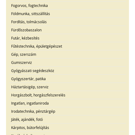
Fogorvos, fogtechnika
Földmunka, sittszállítás
Fordítás, tolmácsolás
Fürdőszobaszalon
Futár, kézbesítés
Fűtéstechnika, épületgépészet
Gép, szerszám
Gumiszerviz
Gyógyászati segédeszköz
Gyógyszertár, patika
Háztartásigép, szerviz
Horgászbolt, horgászfelszerelés
Ingatlan, ingatlaniroda
Irodatechnika, pénztárgép
Játék, ajándék, fotó
Kárpitos, bútorfelújítás