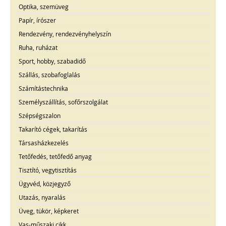
Optika, szemüveg
Papír, írószer
Rendezvény, rendezvényhelyszín
Ruha, ruházat
Sport, hobby, szabadidő
Szállás, szobafoglalás
Számítástechnika
Személyszállítás, sofőrszolgálat
Szépségszalon
Takarító cégek, takarítás
Társasházkezelés
Tetőfedés, tetőfedő anyag
Tisztító, vegytisztítás
Ügyvéd, közjegyző
Utazás, nyaralás
Üveg, tükör, képkeret
Vas-műszaki cikk