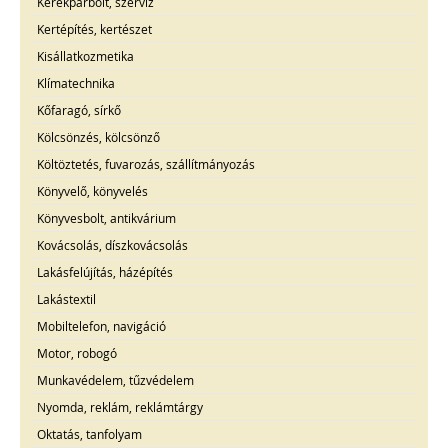
Kerékpárbolt, szerviz
Kertépítés, kertészet
Kisállatkozmetika
Klímatechnika
Kőfaragó, sírkő
Kölcsönzés, kölcsönző
Költöztetés, fuvarozás, szállítmányozás
Könyvelő, könyvelés
Könyvesbolt, antikvárium
Kovácsolás, díszkovácsolás
Lakásfelújítás, házépítés
Lakástextil
Mobiltelefon, navigáció
Motor, robogó
Munkavédelem, tűzvédelem
Nyomda, reklám, reklámtárgy
Oktatás, tanfolyam