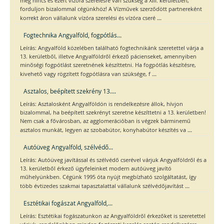
még nincs és ezért vízóra szerelésre van szükség a XIII. kerületben,
forduljon bizalommal cégünkhöz! A Vízművek szerződött partnereként
...
korrekt áron vállalunk vízóra szerelési és vízóra cseré
Fogtechnika Angyalföld, fogpótlás...
Leírás: Angyalföld közelében található fogtechnikánk szeretettel várja a
13. kerületből, illetve Angyalföldről érkező pácienseket, amennyiben
minőségi fogpótlást szeretnének készíttetni. Ha fogpótlás készítésre,
...
kivehető vagy rögzített fogpótlásra van szüksége, f
Asztalos, beépített szekrény 13....
Leírás: Asztalosként Angyalföldön is rendelkezésre állok, hívjon
bizalommal, ha beépített szekrényt szeretne készíttetni a 13. kerületben!
Nem csak a fővárosban, az agglomerációban is végzek bárminemű
...
asztalos munkát, legyen az szobabútor, konyhabútor készítés va
Autóüveg Angyalföld, szélvédő...
Leírás: Autóüveg javítással és szélvédő cserével várjuk Angyalföldről és a
13. kerületből érkező ügyfeleinket modern autóüveg javító
műhelyünkben. Cégünk 1995 óta nyújt megbízható szolgáltatást, így
...
több évtizedes szakmai tapasztalattal vállalunk szélvédőjavítást
Esztétikai fogászat Angyalföld,...
Leírás: Esztétikai fogászatunkon az Angyalföldről érkezőket is szeretettel