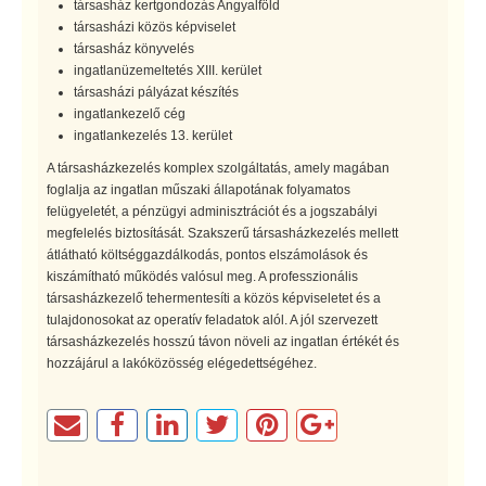
társasház kertgondozás Angyalföld
társasházi közös képviselet
társasház könyvelés
ingatlanüzemeltetés XIII. kerület
társasházi pályázat készítés
ingatlankezelő cég
ingatlankezelés 13. kerület
A társasházkezelés komplex szolgáltatás, amely magában
foglalja az ingatlan műszaki állapotának folyamatos
felügyeletét, a pénzügyi adminisztrációt és a jogszabályi
megfelelés biztosítását. Szakszerű társasházkezelés mellett
átlátható költséggazdálkodás, pontos elszámolások és
kiszámítható működés valósul meg. A professzionális
társasházkezelő tehermentesíti a közös képviseletet és a
tulajdonosokat az operatív feladatok alól. A jól szervezett
társasházkezelés hosszú távon növeli az ingatlan értékét és
hozzájárul a lakóközösség elégedettségéhez.