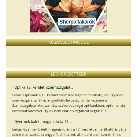
Sherpa takarók
KÖZÖSSÉGI MODUL
LEGKERESETTEBB
Optika 13. kerület, szemvizsgálat...
Leírás: Optikánk a 13. kerület szomszédságában található, és ingyenes
szemvizsgálattal áll az angyalföldi lakosság rendelkezésére is.
Szemvizsgálatainkat szemész szakorvos végzi optikánkban, optomerista
...
közreműködésével, így ők nem csak a vizsgálatot végzik el a
Gyermek balett magániskola 13....
Leírás: Gyermek balett magániskolánk a 13. kerületben található és várja
szeretettel azokat az angyalföldi kicsiket, akik balettozni szeretnének.