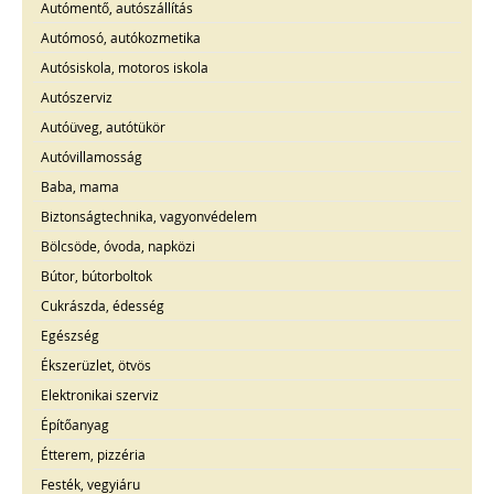
Autómentő, autószállítás
Autómosó, autókozmetika
Autósiskola, motoros iskola
Autószerviz
Autóüveg, autótükör
Autóvillamosság
Baba, mama
Biztonságtechnika, vagyonvédelem
Bölcsöde, óvoda, napközi
Bútor, bútorboltok
Cukrászda, édesség
Egészség
Ékszerüzlet, ötvös
Elektronikai szerviz
Építőanyag
Étterem, pizzéria
Festék, vegyiáru