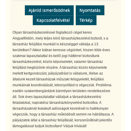
Ajánld ismerősödnek
Nyomtatás
Kapcsolatfelvétel
Térkép
Olyan társasházkezeléssel foglalkozó céget keres
Angyalföldön, mely teljes körű társasházkezelést biztosít, s a
társasház felújítási munkáit is készséggel vállalja a 13.
kerületben? Akkor bátran keresse cégünket, hiszen több éves
szakmai tapasztalattal és kellő jogi háttérrel biztosítunk
társasházkezelést, közös képviseletet, valamin társasház
felújítást megbízóink részére. A társasház közös képviselete
mellett kertgondozást, pályázatírást is vállalunk, illetve az
általunk kezelt társasházak műszaki felügyeletét, felújítási
munkáinak koordinálását, lebonyolítást is végezzük. Probléma
esetén szakembergárdánk bármilyen területen rendelkezésre
áll. Sok éves tapasztalattal vállaljuk a társasházkezelési
feladatokat, naprakész társasházkönyvelést biztosítva. A
társasházaknál kialakult adósságok kezelését is hatékonyan
végezzük, hogy a társasház működését semmi ne hátráltassa. A
pályázatok által a társasház felújítását, korszerűsítését jelentős
támogatással tudjuk biztosítani! Várjuk hívását!