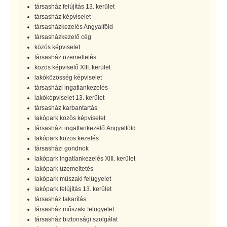
társasház felújítás 13. kerület
társasház képviselet
társasházkezelés Angyalföld
társasházkezelő cég
közös képviselet
társasház üzemeltetés
közös képviselő XIII. kerület
lakóközösség képviselet
társasházi ingatlankezelés
lakóképviselet 13. kerület
társasház karbantartás
lakópark közös képviselet
társasházi ingatlankezelő Angyalföld
lakópark közös kezelés
társasházi gondnok
lakópark ingatlankezelés XIII. kerület
lakópark üzemeltetés
lakópark műszaki felügyelet
lakópark felújítás 13. kerület
társasház takarítás
társasház műszaki felügyelet
társasház biztonsági szolgálat