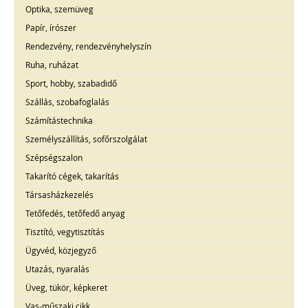
Optika, szemüveg
Papír, írószer
Rendezvény, rendezvényhelyszín
Ruha, ruházat
Sport, hobby, szabadidő
Szállás, szobafoglalás
Számítástechnika
Személyszállítás, sofőrszolgálat
Szépségszalon
Takarító cégek, takarítás
Társasházkezelés
Tetőfedés, tetőfedő anyag
Tisztító, vegytisztítás
Ügyvéd, közjegyző
Utazás, nyaralás
Üveg, tükör, képkeret
Vas-műszaki cikk