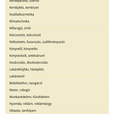
Kerékpárbolt, szerviz
Kertépítés, kertészet
Kisállatkozmetika
Klímatechnika
Kőfaragó, sírkő
Kölcsönzés, kölcsönző
Költöztetés, fuvarozás, szállítmányozás
Könyvelő, könyvelés
Könyvesbolt, antikvárium
Kovácsolás, díszkovácsolás
Lakásfelújítás, házépítés
Lakástextil
Mobiltelefon, navigáció
Motor, robogó
Munkavédelem, tűzvédelem
Nyomda, reklám, reklámtárgy
Oktatás, tanfolyam