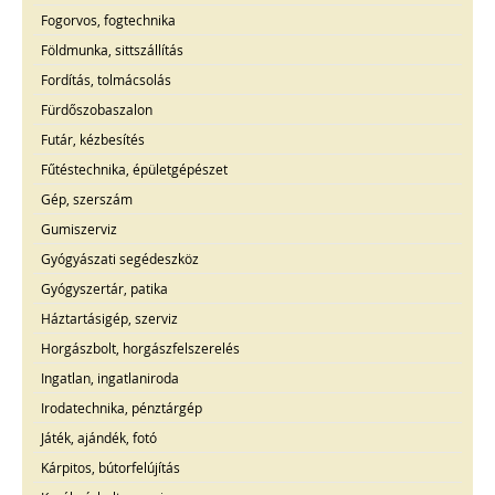
Fogorvos, fogtechnika
Földmunka, sittszállítás
Fordítás, tolmácsolás
Fürdőszobaszalon
Futár, kézbesítés
Fűtéstechnika, épületgépészet
Gép, szerszám
Gumiszerviz
Gyógyászati segédeszköz
Gyógyszertár, patika
Háztartásigép, szerviz
Horgászbolt, horgászfelszerelés
Ingatlan, ingatlaniroda
Irodatechnika, pénztárgép
Játék, ajándék, fotó
Kárpitos, bútorfelújítás