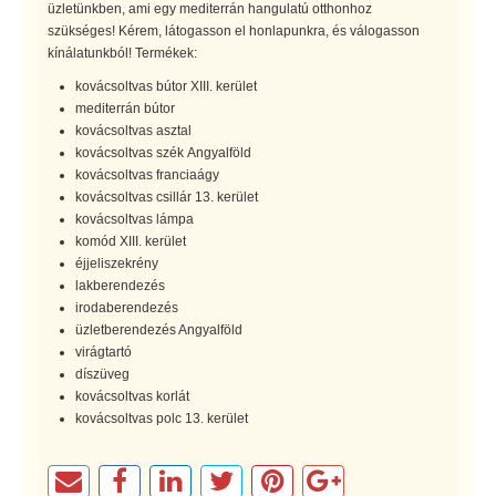
üzletünkben, ami egy mediterrán hangulatú otthonhoz
szükséges! Kérem, látogasson el honlapunkra, és válogasson
kínálatunkból! Termékek:
kovácsoltvas bútor XIII. kerület
mediterrán bútor
kovácsoltvas asztal
kovácsoltvas szék Angyalföld
kovácsoltvas franciaágy
kovácsoltvas csillár 13. kerület
kovácsoltvas lámpa
komód XIII. kerület
éjjeliszekrény
lakberendezés
irodaberendezés
üzletberendezés Angyalföld
virágtartó
díszüveg
kovácsoltvas korlát
kovácsoltvas polc 13. kerület