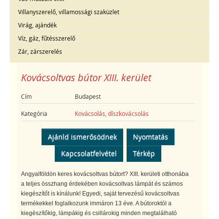
Villanyszerelő, villamossági szaküzlet
Virág, ajándék
Víz, gáz, fűtésszerelő
Zár, zárszerelés
Kovácsoltvas bútor XIII. kerület
Cím
Budapest
Kategória
Kovácsolás, díszkovácsolás
Ajánld ismerősödnek
Nyomtatás
Kapcsolatfelvétel
Térkép
Angyalföldön keres kovácsoltvas bútort? XIII. kerületi otthonába
a teljes összhang érdekében kovácsoltvas lámpát és számos
kiegészítőt is kínálunk! Egyedi, saját tervezésű kovácsoltvas
termékekkel foglalkozunk immáron 13 éve. A bútoroktól a
kiegészítőkig, lámpákig és csillárokig minden megtalálható