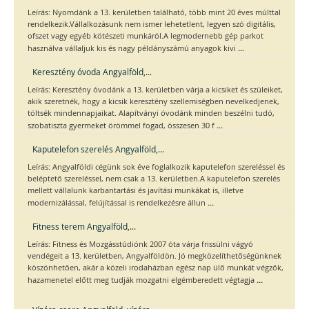
Leírás: Nyomdánk a 13. kerületben található, több mint 20 éves múlttal
rendelkezik.Vállalkozásunk nem ismer lehetetlent, legyen szó digitális,
ofszet vagy egyéb kötészeti munkáról.A legmodernebb gép parkot
...
használva vállaljuk kis és nagy példányszámú anyagok kivi
Keresztény óvoda Angyalföld,...
Leírás: Keresztény óvodánk a 13. kerületben várja a kicsiket és szüleiket,
akik szeretnék, hogy a kicsik keresztény szellemiségben nevelkedjenek,
töltsék mindennapjaikat. Alapítványi óvodánk minden beszélni tudó,
...
szobatiszta gyermeket örömmel fogad, összesen 30 f
Kaputelefon szerelés Angyalföld,...
Leírás: Angyalföldi cégünk sok éve foglalkozik kaputelefon szereléssel és
beléptető szereléssel, nem csak a 13. kerületben.A kaputelefon szerelés
mellett vállalunk karbantartási és javítási munkákat is, illetve
...
modernizálással, felújítással is rendelkezésre állun
Fitness terem Angyalföld,...
Leírás: Fitness és Mozgásstúdiónk 2007 óta várja frissülni vágyó
vendégeit a 13. kerületben, Angyalföldön. Jó megközelíthetőségünknek
köszönhetően, akár a közeli irodaházban egész nap ülő munkát végzők,
...
hazamenetel előtt meg tudják mozgatni elgémberedett végtagja