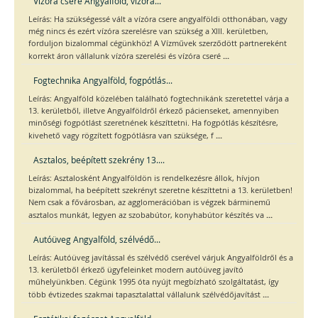
Vízóra csere Angyalföld, vízóra...
Leírás: Ha szükségessé vált a vízóra csere angyalföldi otthonában, vagy
még nincs és ezért vízóra szerelésre van szükség a XIII. kerületben,
forduljon bizalommal cégünkhöz! A Vízművek szerződött partnereként
...
korrekt áron vállalunk vízóra szerelési és vízóra cseré
Fogtechnika Angyalföld, fogpótlás...
Leírás: Angyalföld közelében található fogtechnikánk szeretettel várja a
13. kerületből, illetve Angyalföldről érkező pácienseket, amennyiben
minőségi fogpótlást szeretnének készíttetni. Ha fogpótlás készítésre,
...
kivehető vagy rögzített fogpótlásra van szüksége, f
Asztalos, beépített szekrény 13....
Leírás: Asztalosként Angyalföldön is rendelkezésre állok, hívjon
bizalommal, ha beépített szekrényt szeretne készíttetni a 13. kerületben!
Nem csak a fővárosban, az agglomerációban is végzek bárminemű
...
asztalos munkát, legyen az szobabútor, konyhabútor készítés va
Autóüveg Angyalföld, szélvédő...
Leírás: Autóüveg javítással és szélvédő cserével várjuk Angyalföldről és a
13. kerületből érkező ügyfeleinket modern autóüveg javító
műhelyünkben. Cégünk 1995 óta nyújt megbízható szolgáltatást, így
...
több évtizedes szakmai tapasztalattal vállalunk szélvédőjavítást