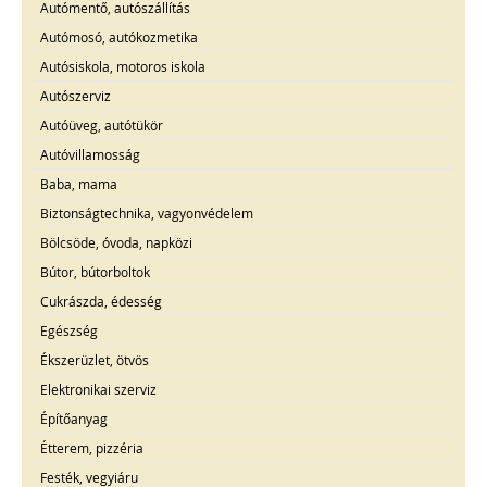
Autómentő, autószállítás
Autómosó, autókozmetika
Autósiskola, motoros iskola
Autószerviz
Autóüveg, autótükör
Autóvillamosság
Baba, mama
Biztonságtechnika, vagyonvédelem
Bölcsöde, óvoda, napközi
Bútor, bútorboltok
Cukrászda, édesség
Egészség
Ékszerüzlet, ötvös
Elektronikai szerviz
Építőanyag
Étterem, pizzéria
Festék, vegyiáru