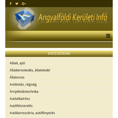
KATEGÓRIÁK
Ablak, ajtó
Állatkereskedés, állateledel
Állatorvos
Antikvitás, régiség
Árnyékolástechnika
Autóalkatrész
Autófelszerelés
Autókarosszéria, autófényezés