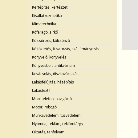
Kertépítés, kertészet
Kisállatkozmetika
Klímatechnika
Kőfaragó, sírkő
Kölcsönzés, kölcsönző
Költöztetés, fuvarozás, szállítmányozás
Könyvelő, könyvelés
Könyvesbolt, antikvárium
Kovácsolás, díszkovácsolás
Lakásfelújítás, házépítés
Lakástextil
Mobiltelefon, navigáció
Motor, robogó
Munkavédelem, tűzvédelem
Nyomda, reklám, reklámtárgy
Oktatás, tanfolyam