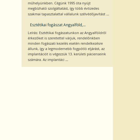
műhelyünkben. Cégünk 1995 óta nyújt
megbízható szolgáltatást, így több évtizedes
...
szakmai tapasztalattal vállalunk szélvédőjavítást
Esztétikai fogászat Angyalföld,...
Leírás: Esztétikai fogászatunkon az Angyalföldről
érkezőket is szeretettel várjuk, rendelőnkben
minden fogászati kezelés esetén rendelkezésre
állunk, így a legmodernebb fogpótló eljárást, az
implantációt is végezzük 13. kerületi pácienseink
...
számára. Az implantáci