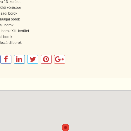
za 13. kerület
földi vörösbor
sági borok
raaljai borok
aji borok
 borok XIII. kerület
ai borok
kszárdi borok