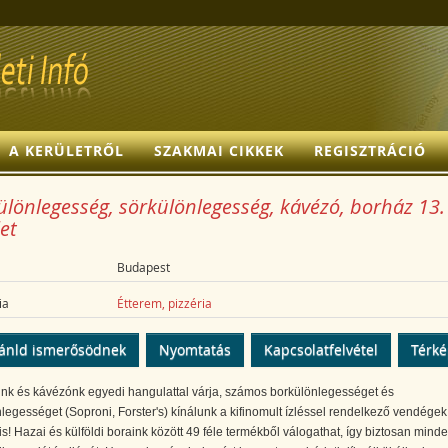
A KERÜLETRŐL
SZAKMAI CIKKEK
REGISZTRÁCIÓ
lönlegesség, sörkülönlegesség, kávézó, borház 13.
et
Budapest
ia
Étterem, pizzéria
ánld ismerősödnek
Nyomtatás
Kapcsolatfelvétel
Térk
nk és kávézónk egyedi hangulattal várja, számos borkülönlegességet és
legességet (Soproni, Forster's) kínálunk a kifinomult ízléssel rendelkező vendégek
is! Hazai és külföldi boraink között 49 féle termékből válogathat, így biztosan minde