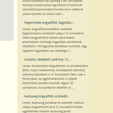
vízóra szerelésre van szükség a XIII. kerületben,
forduljon bizalommal cégünkhöz! A Vízművek
szerződött partnereként korrekt áron vállalunk
...
vízóra szerelési és vízóra cseré
Fogtechnika Angyalföld, fogpótlás...
Leírás: Angyalföld közelében található
fogtechnikánk szeretettel várja a 13. kerületből,
illetve Angyalföldről érkező pácienseket,
amennyiben minőségi fogpótlást szeretnének
készíttetni. Ha fogpótlás készítésre, kivehető vagy
...
rögzített fogpótlásra van szüksége, f
Asztalos, beépített szekrény 13....
Leírás: Asztalosként Angyalföldön is rendelkezésre
állok, hívjon bizalommal, ha beépített szekrényt
szeretne készíttetni a 13. kerületben! Nem csak a
fővárosban, az agglomerációban is végzek
bárminemű asztalos munkát, legyen az
...
szobabútor, konyhabútor készítés va
Autóüveg Angyalföld, szélvédő...
Leírás: Autóüveg javítással és szélvédő cserével
várjuk Angyalföldről és a 13. kerületből érkező
ügyfeleinket modern autóüveg javító