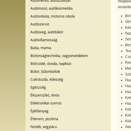
Autómentő, autószállítás
megtalál
rendelke
Autómosó, autókozmetika
Bor
Autósiskola, motoros iskola
Sör
Autószerviz
Káv
Autóüveg, autótükör
Nap
Sör
Autóvillamosság
Bor
Baba, mama
Tea
Biztonságtechnika, vagyonvédelem
Csap
Ren
Bölcsöde, óvoda, napközi
Mel
Bútor, bútorboltok
Szó
Cukrászda, édesség
Haz
Haz
Egészség
Haz
Ékszerüzlet, ötvös
Kok
Elektronikai szerviz
Haz
Külf
Építőanyag
Kül
Étterem, pizzéria
Kül
Festék, vegyiáru
Alk