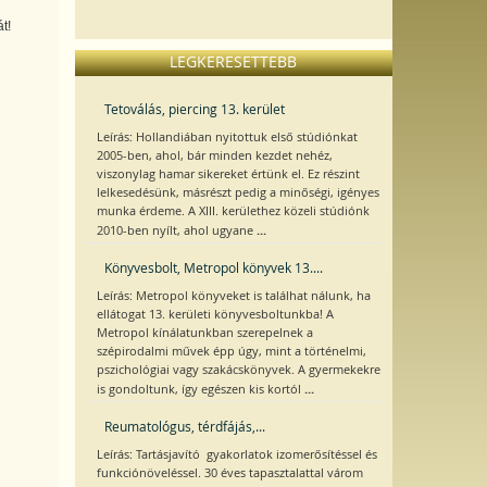
t!
LEGKERESETTEBB
Tetoválás, piercing 13. kerület
Leírás: Hollandiában nyitottuk első stúdiónkat
2005-ben, ahol, bár minden kezdet nehéz,
viszonylag hamar sikereket értünk el. Ez részint
lelkesedésünk, másrészt pedig a minőségi, igényes
munka érdeme. A XIII. kerülethez közeli stúdiónk
...
2010-ben nyílt, ahol ugyane
Könyvesbolt, Metropol könyvek 13....
Leírás: Metropol könyveket is találhat nálunk, ha
ellátogat 13. kerületi könyvesboltunkba! A
Metropol kínálatunkban szerepelnek a
szépirodalmi művek épp úgy, mint a történelmi,
pszichológiai vagy szakácskönyvek. A gyermekekre
...
is gondoltunk, így egészen kis kortól
Reumatológus, térdfájás,...
Leírás: Tartásjavító gyakorlatok izomerősítéssel és
funkciónöveléssel. 30 éves tapasztalattal várom