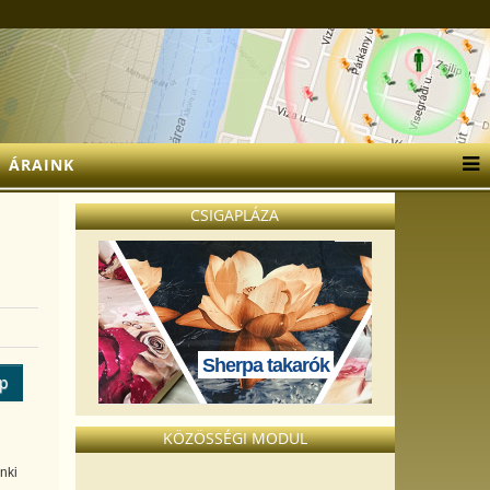
ÁRAINK
CSIGAPLÁZA
Sherpa takarók
ép
KÖZÖSSÉGI MODUL
nki