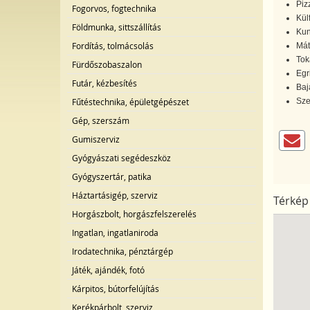
Piz
Fogorvos, fogtechnika
Kül
Földmunka, sittszállítás
Kun
Fordítás, tolmácsolás
Mát
Tok
Fürdőszobaszalon
Egri
Futár, kézbesítés
Baj
Sze
Fűtéstechnika, épületgépészet
Gép, szerszám
Gumiszerviz
Gyógyászati segédeszköz
Gyógyszertár, patika
Háztartásigép, szerviz
Térkép
Horgászbolt, horgászfelszerelés
Ingatlan, ingatlaniroda
Irodatechnika, pénztárgép
Játék, ajándék, fotó
Kárpitos, bútorfelújítás
Kerékpárbolt, szerviz