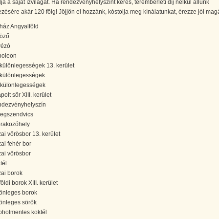
ja a saját ízvilágát. Ha rendezvényhelyszínt keres, terembérleti díj nélkül állunk
zésére akár 120 főig! Jöjjön el hozzánk, kóstolja meg kínálatunkat, érezze jól magá
ház Angyalföld
öző
ézó
oleon
különlegességek 13. kerület
különlegességek
különlegességek
olt sör XIII. kerület
dezvényhelyszín
egszendvics
rakozóhely
ai vörösbor 13. kerület
ai fehér bor
ai vörösbor
tél
ai borok
öldi borok XIII. kerület
önleges borok
önleges sörök
oholmentes koktél