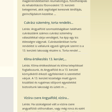
magánrendelésemen reumatológus, fiziotherápiás
és rehabilitációs főorvosként 13. kerületi
betegeimet, akik segítséget keresnek térdfájás,
...
gerincfájdalom kezelése
Cukrász sütemény, torta rendelés...
Leírás: Angyalföld szomszédságában található
cukrászdánk számos cukrász sütemény
választékkal várja vendégeit, ha épp egy kis
édességre vágynak. Cukrászdánkban torta
rendelést is vállalunk egyedi igények szerint is a
...
13. kerületi lakosság részére is. Torta rendel
Klíma értékesítés 13. kerület,...
Leírás: Klíma értékesítéssel és klíma telepítéssel
foglalkozunk, és Angyalföld és a 13. kerület
környékéről érkező ügyfeleinket is szeretettel
várjuk. A 13. kerület közelsége miatt gyors
kiszállást és rugalmas időpont egyeztetést
...
biztosítunk lakossági és üzleti m
Vízóra csere Angyalföld, vízóra...
Leírás: Ha szükségessé vált a vízóra csere
angyalföldi otthonában, vagy még nincs és ezért