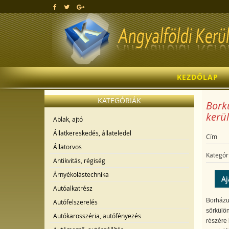
KEZDŐLAP
KATEGÓRIÁK
Borkü
kerül
Ablak, ajtó
Állatkereskedés, állateledel
Cím
Állatorvos
Kategór
Antikvitás, régiség
Árnyékolástechnika
Aj
Autóalkatrész
Borházu
Autófelszerelés
sörkülön
Autókarosszéria, autófényezés
részére 