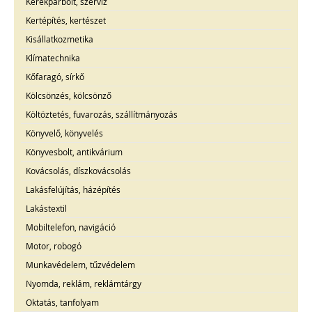
Kerékpárbolt, szerviz
Kertépítés, kertészet
Kisállatkozmetika
Klímatechnika
Kőfaragó, sírkő
Kölcsönzés, kölcsönző
Költöztetés, fuvarozás, szállítmányozás
Könyvelő, könyvelés
Könyvesbolt, antikvárium
Kovácsolás, díszkovácsolás
Lakásfelújítás, házépítés
Lakástextil
Mobiltelefon, navigáció
Motor, robogó
Munkavédelem, tűzvédelem
Nyomda, reklám, reklámtárgy
Oktatás, tanfolyam