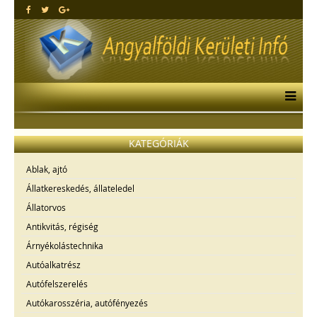
KATEGÓRIÁK
Ablak, ajtó
Állatkereskedés, állateledel
Állatorvos
Antikvitás, régiség
Árnyékolástechnika
Autóalkatrész
Autófelszerelés
Autókarosszéria, autófényezés