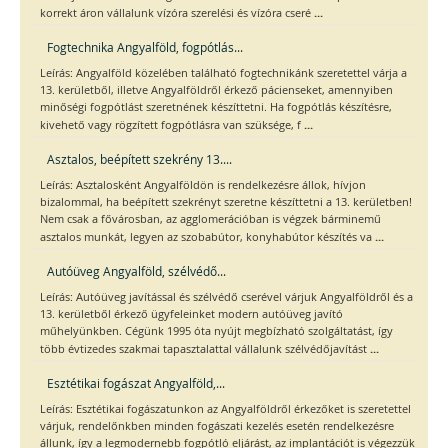
...
korrekt áron vállalunk vízóra szerelési és vízóra cseré
Fogtechnika Angyalföld, fogpótlás...
Leírás: Angyalföld közelében található fogtechnikánk szeretettel várja a
13. kerületből, illetve Angyalföldről érkező pácienseket, amennyiben
minőségi fogpótlást szeretnének készíttetni. Ha fogpótlás készítésre,
...
kivehető vagy rögzített fogpótlásra van szüksége, f
Asztalos, beépített szekrény 13....
Leírás: Asztalosként Angyalföldön is rendelkezésre állok, hívjon
bizalommal, ha beépített szekrényt szeretne készíttetni a 13. kerületben!
Nem csak a fővárosban, az agglomerációban is végzek bárminemű
...
asztalos munkát, legyen az szobabútor, konyhabútor készítés va
Autóüveg Angyalföld, szélvédő...
Leírás: Autóüveg javítással és szélvédő cserével várjuk Angyalföldről és a
13. kerületből érkező ügyfeleinket modern autóüveg javító
műhelyünkben. Cégünk 1995 óta nyújt megbízható szolgáltatást, így
...
több évtizedes szakmai tapasztalattal vállalunk szélvédőjavítást
Esztétikai fogászat Angyalföld,...
Leírás: Esztétikai fogászatunkon az Angyalföldről érkezőket is szeretettel
várjuk, rendelőnkben minden fogászati kezelés esetén rendelkezésre
állunk, így a legmodernebb fogpótló eljárást, az implantációt is végezzük