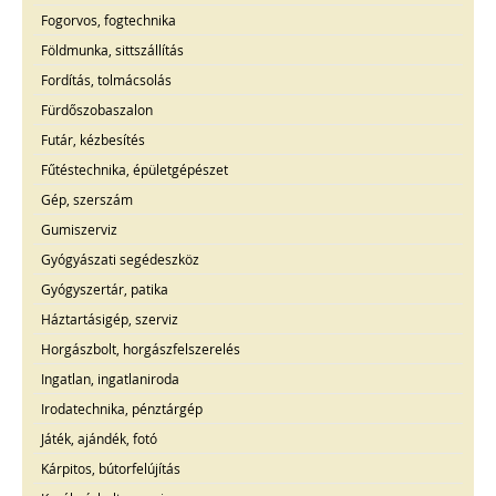
Fogorvos, fogtechnika
Földmunka, sittszállítás
Fordítás, tolmácsolás
Fürdőszobaszalon
Futár, kézbesítés
Fűtéstechnika, épületgépészet
Gép, szerszám
Gumiszerviz
Gyógyászati segédeszköz
Gyógyszertár, patika
Háztartásigép, szerviz
Horgászbolt, horgászfelszerelés
Ingatlan, ingatlaniroda
Irodatechnika, pénztárgép
Játék, ajándék, fotó
Kárpitos, bútorfelújítás