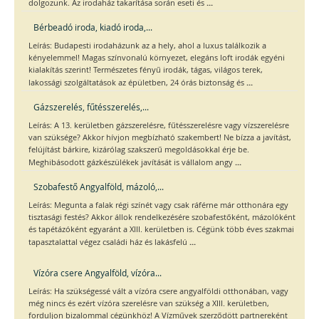
...
dolgozunk. Az irodaház takarítása során eseti és
Bérbeadó iroda, kiadó iroda,...
Leírás: Budapesti irodaházunk az a hely, ahol a luxus találkozik a
kényelemmel! Magas színvonalú környezet, elegáns loft irodák egyéni
kialakítás szerint! Természetes fényű irodák, tágas, világos terek,
...
lakossági szolgáltatások az épületben, 24 órás biztonság és
Gázszerelés, fűtésszerelés,...
Leírás: A 13. kerületben gázszerelésre, fűtésszerelésre vagy vízszerelésre
van szüksége? Akkor hívjon megbízható szakembert! Ne bízza a javítást,
felújítást bárkire, kizárólag szakszerű megoldásokkal érje be.
...
Meghibásodott gázkészülékek javítását is vállalom angy
Szobafestő Angyalföld, mázoló,...
Leírás: Megunta a falak régi színét vagy csak ráférne már otthonára egy
tisztasági festés? Akkor állok rendelkezésére szobafestőként, mázolóként
és tapétázóként egyaránt a XIII. kerületben is. Cégünk több éves szakmai
...
tapasztalattal végez családi ház és lakásfelú
Vízóra csere Angyalföld, vízóra...
Leírás: Ha szükségessé vált a vízóra csere angyalföldi otthonában, vagy
még nincs és ezért vízóra szerelésre van szükség a XIII. kerületben,
forduljon bizalommal cégünkhöz! A Vízművek szerződött partnereként