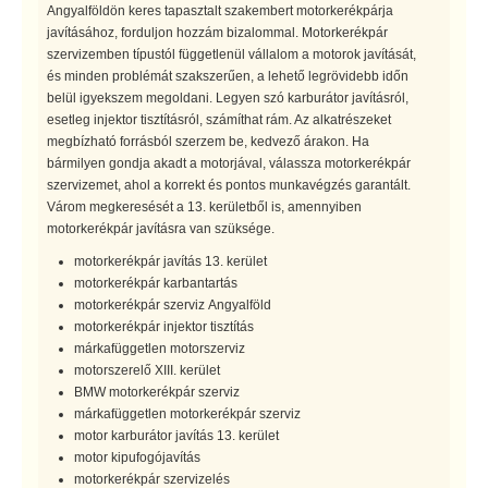
Angyalföldön keres tapasztalt szakembert motorkerékpárja
javításához, forduljon hozzám bizalommal. Motorkerékpár
szervizemben típustól függetlenül vállalom a motorok javítását,
és minden problémát szakszerűen, a lehető legrövidebb időn
belül igyekszem megoldani. Legyen szó karburátor javításról,
esetleg injektor tisztításról, számíthat rám. Az alkatrészeket
megbízható forrásból szerzem be, kedvező árakon. Ha
bármilyen gondja akadt a motorjával, válassza motorkerékpár
szervizemet, ahol a korrekt és pontos munkavégzés garantált.
Várom megkeresését a 13. kerületből is, amennyiben
motorkerékpár javításra van szüksége.
motorkerékpár javítás 13. kerület
motorkerékpár karbantartás
motorkerékpár szerviz Angyalföld
motorkerékpár injektor tisztítás
márkafüggetlen motorszerviz
motorszerelő XIII. kerület
BMW motorkerékpár szerviz
márkafüggetlen motorkerékpár szerviz
motor karburátor javítás 13. kerület
motor kipufogójavítás
motorkerékpár szervizelés