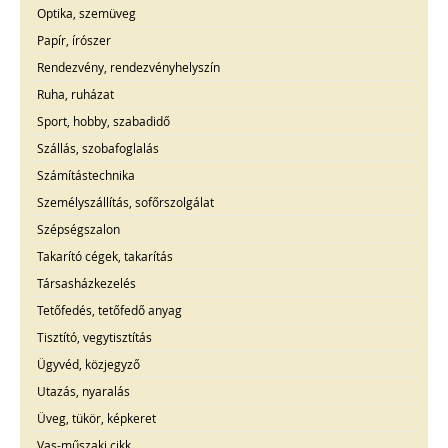
Optika, szemüveg
Papír, írószer
Rendezvény, rendezvényhelyszín
Ruha, ruházat
Sport, hobby, szabadidő
Szállás, szobafoglalás
Számítástechnika
Személyszállítás, sofőrszolgálat
Szépségszalon
Takarító cégek, takarítás
Társasházkezelés
Tetőfedés, tetőfedő anyag
Tisztító, vegytisztítás
Ügyvéd, közjegyző
Utazás, nyaralás
Üveg, tükör, képkeret
Vas-műszaki cikk