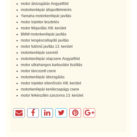
motor átvizsgálás Angyalföld
motorkerékpár állapotfelmérés
Yamaha motorkerékpár javítás
motor injektor tesztelés
motor fékjavítás XIII. kerület
BMW motorkerékpár javítás
motor lengéscsillapító javítás
motor futómű javítás 13. kerület
motorkerékpár szerelő
motorkerékpár olajcsere Angyalföld
motor ultrahangos karburátor tisztítás
motor láncszett csere
motorkerékpár átvizsgálás
motor injektor ellenőrzés XIII. kerület
motorkerékpár kerékcsapágy csere
motor felkészítés szezonra 13. kerület