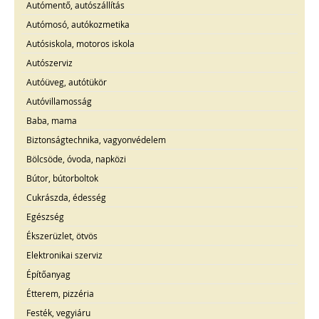
Autómentő, autószállítás
Autómosó, autókozmetika
Autósiskola, motoros iskola
Autószerviz
Autóüveg, autótükör
Autóvillamosság
Baba, mama
Biztonságtechnika, vagyonvédelem
Bölcsöde, óvoda, napközi
Bútor, bútorboltok
Cukrászda, édesség
Egészség
Ékszerüzlet, ötvös
Elektronikai szerviz
Építőanyag
Étterem, pizzéria
Festék, vegyiáru