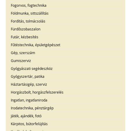
Fogorvos, fogtechnika
Földmunka, sittszállítás
Fordítás, tolmácsolás
Fürdőszobaszalon
Futár, kézbesítés
Fűtéstechnika, épületgépészet
Gép, szerszám
Gumiszerviz
Gyógyászati segédeszköz
Gyógyszertár, patika
Háztartásigép, szerviz
Horgászbolt, horgászfelszerelés
Ingatlan, ingatlaniroda
Irodatechnika, pénztárgép
Játék, ajándék, fotó
Kárpitos, bútorfelújítás