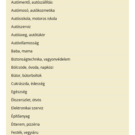
Autómentő, autószállítás
Autómosó, autókozmetika
Autósiskola, motoros iskola
Autószerviz
Autóüveg, autótükör
Autóvillamosság
Baba, mama
Biztonságtechnika, vagyonvédelem
Bölcsöde, óvoda, napközi
Bútor, bútorboltok
Cukrászda, édesség
Egészség
Ékszerüzlet, ötvös
Elektronikai szerviz
Építőanyag
Étterem, pizzéria
Festék, vegyiáru