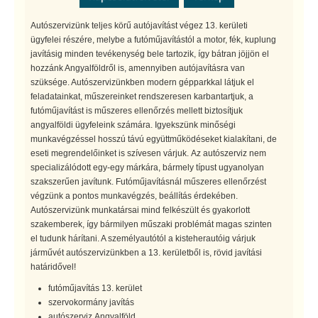
Autószervizünk teljes körű autójavítást végez 13. kerületi
ügyfelei részére, melybe a futóműjavítástól a motor, fék, kuplung
javításig minden tevékenység bele tartozik, így bátran jöjjön el
hozzánk Angyalföldről is, amennyiben autójavításra van
szüksége. Autószervizünkben modern gépparkkal látjuk el
feladatainkat, műszereinket rendszeresen karbantartjuk, a
futóműjavítást is műszeres ellenőrzés mellett biztosítjuk
angyalföldi ügyfeleink számára. Igyekszünk minőségi
munkavégzéssel hosszú távú együttműködéseket kialakítani, de
eseti megrendelőinket is szívesen várjuk. Az autószerviz nem
specializálódott egy-egy márkára, bármely típust ugyanolyan
szakszerűen javítunk. Futóműjavításnál műszeres ellenőrzést
végzünk a pontos munkavégzés, beállítás érdekében.
Autószervizünk munkatársai mind felkészült és gyakorlott
szakemberek, így bármilyen műszaki problémát magas szinten
el tudunk hárítani. A személyautótól a kisteherautóig várjuk
járművét autószervizünkben a 13. kerületből is, rövid javítási
határidővel!
futóműjavítás 13. kerület
szervokormány javítás
autószerviz Angyalföld