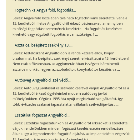
Fogtechnika Angyalföld, fogpótlás...
Leírás: Angyalföld közelében található fogtechnikánk szeretettel várja a
13. kerületből, illetve Angyalföldről érkező pácienseket, amennyiben
minőségi fogpótlást szeretnének készíttetni. Ha fogpótlás készítésre,
...
kivehető vagy rögzített fogpótlásra van szüksége, f
Asztalos, beépített szekrény 13....
Leírás: Asztalosként Angyalföldön is rendelkezésre állok, hívjon
bizalommal, ha beépített szekrényt szeretne készíttetni a 13. kerületben!
Nem csak a fővárosban, az agglomerációban is végzek bárminemű
...
asztalos munkát, legyen az szobabútor, konyhabútor készítés va
Autóüveg Angyalföld, szélvédő...
Leírás: Autóüveg javítással és szélvédő cserével várjuk Angyalföldről és a
13. kerületből érkező ügyfeleinket modern autóüveg javító
műhelyünkben. Cégünk 1995 óta nyújt megbízható szolgáltatást, így
...
több évtizedes szakmai tapasztalattal vállalunk szélvédőjavítást
Esztétikai fogászat Angyalföld,...
Leírás: Esztétikai fogászatunkon az Angyalföldről érkezőket is szeretettel
várjuk, rendelőnkben minden fogászati kezelés esetén rendelkezésre
állunk, így a legmodernebb fogpótló eljárást, az implantációt is végezzük
...
13. kerületi pácienseink számára. Az implantáci