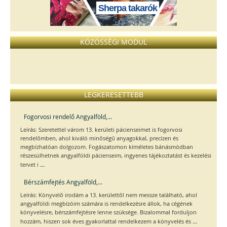
Sherpa takarók
KÖZÖSSÉGI MODUL
LEGKERESETTEBB
Fogorvosi rendelő Angyalföld,...
Leírás: Szeretettel várom 13. kerületi pácienseimet is fogorvosi
rendelőmben, ahol kiváló minőségű anyagokkal, precízen és
megbízhatóan dolgozom. Fogászatomon kíméletes bánásmódban
részesülhetnek angyalföldi pácienseim, ingyenes tájékoztatást és kezelési
...
tervet i
Bérszámfejtés Angyalföld,...
Leírás: Könyvelő irodám a 13. kerülettől nem messze található, ahol
angyalföldi megbízóim számára is rendelkezésre állok, ha cégének
könyvelésre, bérszámfejtésre lenne szüksége. Bizalommal forduljon
...
hozzám, hiszen sok éves gyakorlattal rendelkezem a könyvelés és