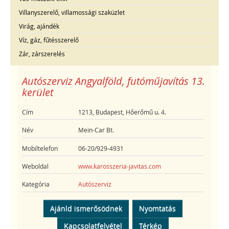
Villanyszerelő, villamossági szaküzlet
Virág, ajándék
Víz, gáz, fűtésszerelő
Zár, zárszerelés
Autószerviz Angyalföld, futóműjavítás 13.
kerület
Cím
1213, Budapest, Hőerőmű u. 4.
Név
Mein-Car Bt.
Mobiltelefon
06-20/929-4931
Weboldal
www.karosszeria-javitas.com
Kategória
Autószerviz
Ajánld ismerősödnek
Nyomtatás
Kapcsolatfelvétel
Térkép