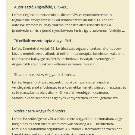
Autóriasztó Angyalföld, GPS-es...
Leírás: Cégünk autóriasztókkal, illetve GPS-es nyomkövetéssel is
foglalkozik, szolgáltatásainkkal rendelkezésre állunk a 13. kerületi
autósok számára is. Nagy szakmai tapasztalattal rendelkezünk a
...
járművédelem és a jármű nyomkövetés terén, így bizalommal forduljo
Tű nélküli mezoterápia Angyalföld,...
Leírás: Szeretettel várjuk 13. kerületi szépségszalonunkba, ahol többek
között rendelkezésre állunk tű nélküli mezoterápiás kezeléssel, valamint
fodrászaink balayage hajfestési technikával is várják a vendégeket.
...
Angyalföldi szalonunkban kellemes és kényelmes kör
Shiatsu masszázs Angyalföld, svéd...
Leírás: Angyalföldi szépségcentrumunkban szeretettel várjuk a
vendégeket, ahol a fodrászat és a kozmetika mellett, shiatsu masszázst és
svéd masszázst is biztosítunk 13. kerületi vendégeink számára.
...
Szalonunkban kellemes és igényes környezetben veheti igénybe szo
Vízóra csere Angyalföld, vízóra...
Leírás: Ha szükségessé vált a vízóra csere angyalföldi otthonában, vagy
még nincs és ezért vízóra szerelésre van szükség a XIII. kerületben,
forduljon bizalommal cégünkhöz! A Vízművek szerződött partnereként
...
korrekt áron vállalunk vízóra szerelési és vízóra cseré