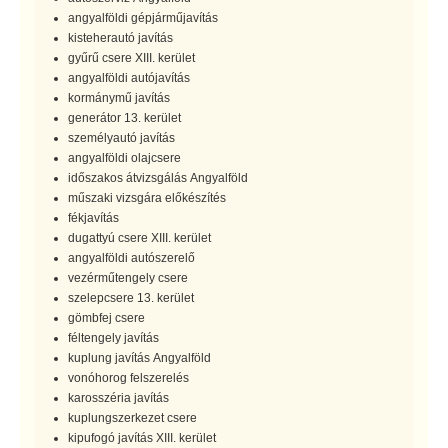
angyalföldi gépjárműjavítás
kisteherautó javítás
gyűrű csere XIII. kerület
angyalföldi autójavítás
kormánymű javítás
generátor 13. kerület
személyautó javítás
angyalföldi olajcsere
időszakos átvizsgálás Angyalföld
műszaki vizsgára előkészítés
fékjavítás
dugattyú csere XIII. kerület
angyalföldi autószerelő
vezérműtengely csere
szelepcsere 13. kerület
gömbfej csere
féltengely javítás
kuplung javítás Angyalföld
vonóhorog felszerelés
karosszéria javítás
kuplungszerkezet csere
kipufogó javítás XIII. kerület