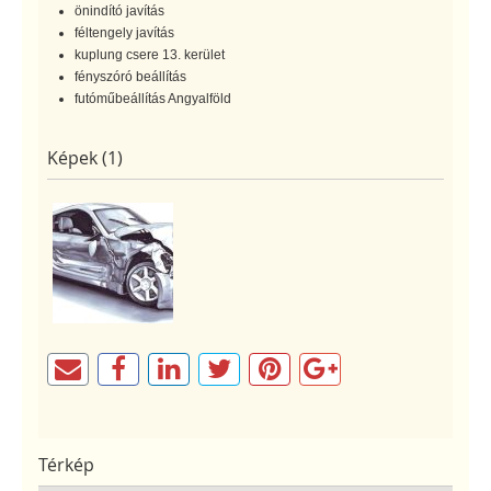
önindító javítás
féltengely javítás
kuplung csere 13. kerület
fényszóró beállítás
futóműbeállítás Angyalföld
Képek (1)
Térkép