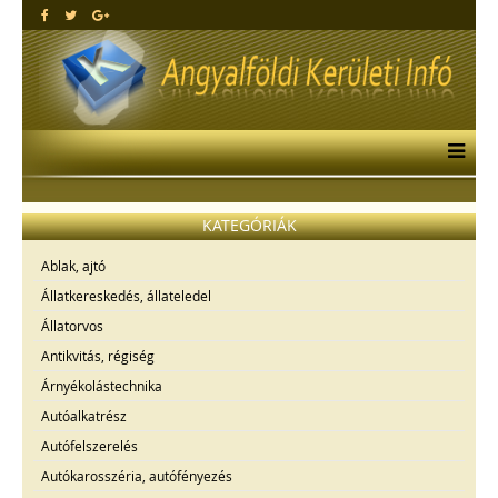
KATEGÓRIÁK
Ablak, ajtó
Állatkereskedés, állateledel
Állatorvos
Antikvitás, régiség
Árnyékolástechnika
Autóalkatrész
Autófelszerelés
Autókarosszéria, autófényezés