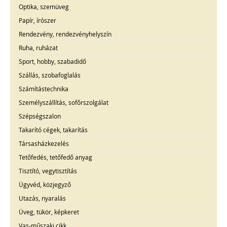
Optika, szemüveg
Papír, írószer
Rendezvény, rendezvényhelyszín
Ruha, ruházat
Sport, hobby, szabadidő
Szállás, szobafoglalás
Számítástechnika
Személyszállítás, sofőrszolgálat
Szépségszalon
Takarító cégek, takarítás
Társasházkezelés
Tetőfedés, tetőfedő anyag
Tisztító, vegytisztítás
Ügyvéd, közjegyző
Utazás, nyaralás
Üveg, tükör, képkeret
Vas-műszaki cikk