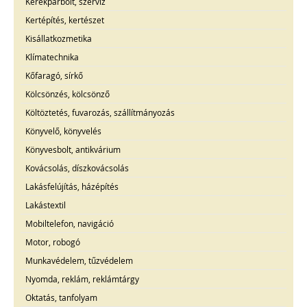
Kerékpárbolt, szerviz
Kertépítés, kertészet
Kisállatkozmetika
Klímatechnika
Kőfaragó, sírkő
Kölcsönzés, kölcsönző
Költöztetés, fuvarozás, szállítmányozás
Könyvelő, könyvelés
Könyvesbolt, antikvárium
Kovácsolás, díszkovácsolás
Lakásfelújítás, házépítés
Lakástextil
Mobiltelefon, navigáció
Motor, robogó
Munkavédelem, tűzvédelem
Nyomda, reklám, reklámtárgy
Oktatás, tanfolyam